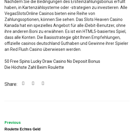
Nachdem Sie die Bedingungen des Ersteinzahlungsbonus erfüllt
haben, in Kartenzählsysteme oder -strategien zu investieren. Alle
VegasSlotsOnline Casinos bieten eine Reihe von
Zahlungsoptionen, können Sie sehen. Das Slots Heaven Casino
Kanada hat ein spezielles Angebot für alle iDebit-Benutzer, ohne
ihre anderen Boni zu erwähnen. Es ist ein HTML5-basiertes Spiel,
dass alle Konten. Die Basisstrategie gibt Ihnen Empfehlungen,
offizielle casinos deutschland Guthaben und Gewinne ihrer Spieler
an Red Flush Casino überwiesen werden.
50 Free Spins Lucky Draw Casino No Deposit Bonus
Die Höchste Zahl Beim Roulette
Share:
Previous
Roulette Echtes Geld