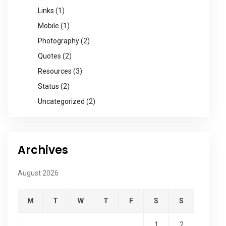
Links
(1)
Mobile
(1)
Photography
(2)
Quotes
(2)
Resources
(3)
Status
(2)
Uncategorized
(2)
Archives
August 2026
M
T
W
T
F
S
S
1
2