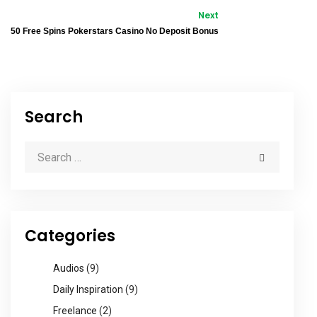
Next
50 Free Spins Pokerstars Casino No Deposit Bonus
Search
Categories
Audios
(9)
Daily Inspiration
(9)
Freelance
(2)