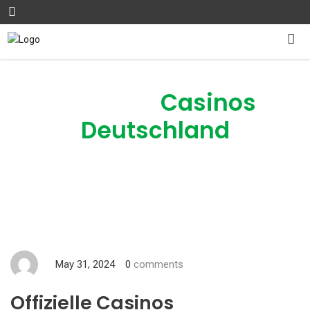
Offizielle
Casinos
Deutschland
May 31, 2024
0
comments
Offizielle Casinos