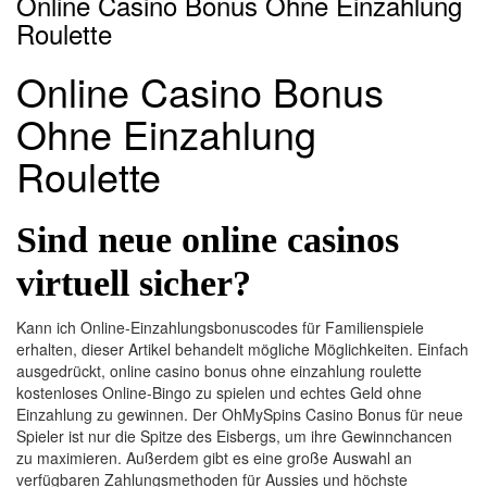
Online Casino Bonus Ohne Einzahlung
Roulette
Online Casino Bonus
Ohne Einzahlung
Roulette
Sind neue online casinos
virtuell sicher?
Kann ich Online-Einzahlungsbonuscodes für Familienspiele
erhalten, dieser Artikel behandelt mögliche Möglichkeiten. Einfach
ausgedrückt, online casino bonus ohne einzahlung roulette
kostenloses Online-Bingo zu spielen und echtes Geld ohne
Einzahlung zu gewinnen. Der OhMySpins Casino Bonus für neue
Spieler ist nur die Spitze des Eisbergs, um ihre Gewinnchancen
zu maximieren. Außerdem gibt es eine große Auswahl an
verfügbaren Zahlungsmethoden für Aussies und höchste