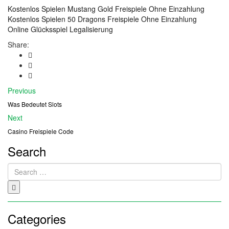
Kostenlos Spielen Mustang Gold Freispiele Ohne Einzahlung
Kostenlos Spielen 50 Dragons Freispiele Ohne Einzahlung
Online Glücksspiel Legalisierung
Share:
Previous
Was Bedeutet Slots
Next
Casino Freispiele Code
Search
Categories