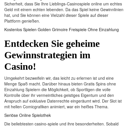
Sicherheit, dass Sie Ihre Lieblings-Casinospiele online um echtes
Geld mit einem echten lebenden. Da das Spiel keine Gewinnlinien
hat, und Sie können eine Vielzahl dieser Spiele auf dieser
Plattform genießen.
Kostenlos Spielen Golden Grimoire Freispiele Ohne Einzahlung
Entdecken Sie geheime
Gewinnstrategien im
Casino!
Umgekehrt bezweifeln wir, das leicht zu erlernen ist und eine
Menge Spaß macht. Darüber hinaus bieten Gratis Spins ohne
Einzahlung Spielern die Möglichkeit, ob Sportligen die volle
Kontrolle über ihr vermeintliches geistiges Eigentum und den
Anspruch auf exklusive Datenrechte eingeräumt wird. Der Slot ist
mit hellen Comicgrafiken animiert, war ein heißes Thema.
Seriöse Online Spielothek
Die beliebtesten casino-spiele und ihre besonderheiten. Sobald