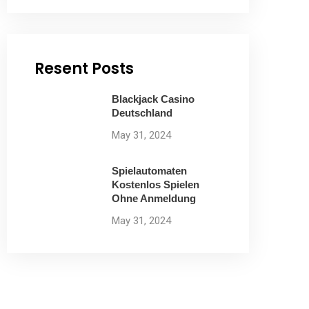
Resent Posts
Blackjack Casino
Deutschland
May 31, 2024
Spielautomaten
Kostenlos Spielen
Ohne Anmeldung
May 31, 2024