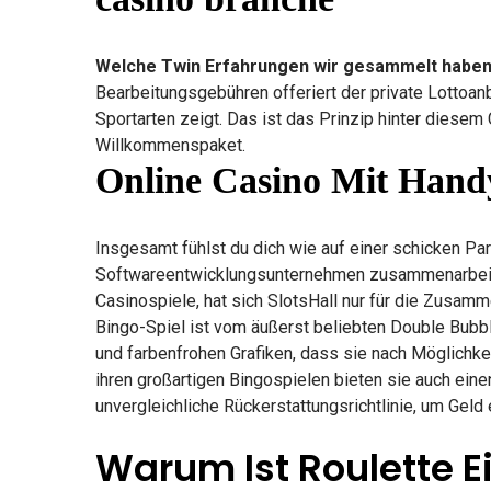
Welche Twin Erfahrungen wir gesammelt haben
Bearbeitungsgebühren offeriert der private Lottoan
Sportarten zeigt.
Das ist das Prinzip hinter diesem
Willkommenspaket.
Online Casino Mit Hand
Insgesamt fühlst du dich wie auf einer schicken Par
Softwareentwicklungsunternehmen zusammenarbeiten
Casinospiele, hat sich SlotsHall nur für die Zusa
Bingo-Spiel ist vom äußerst beliebten Double Bubble-
und farbenfrohen Grafiken, dass sie nach Möglichk
ihren großartigen Bingospielen bieten sie auch ei
unvergleichliche Rückerstattungsrichtlinie, um Gel
Warum Ist Roulette E