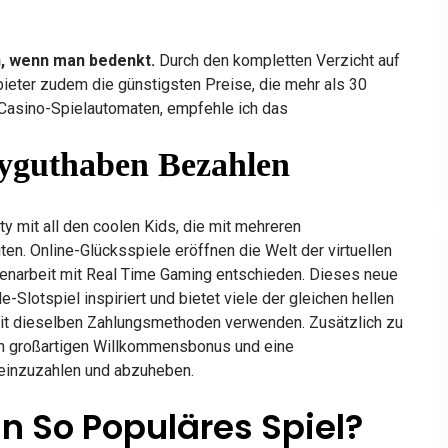
, wenn man bedenkt.
Durch den kompletten Verzicht auf
bieter zudem die günstigsten Preise, die mehr als 30
 Casino-Spielautomaten, empfehle ich das
yguthaben Bezahlen
ty mit all den coolen Kids, die mit mehreren
. Online-Glücksspiele eröffnen die Welt der virtuellen
mmenarbeit mit Real Time Gaming entschieden. Dieses neue
Slotspiel inspiriert und bietet viele der gleichen hellen
eit dieselben Zahlungsmethoden verwenden. Zusätzlich zu
nen großartigen Willkommensbonus und eine
d einzuzahlen und abzuheben.
in So Populäres Spiel?