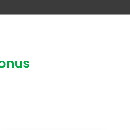
Bonus