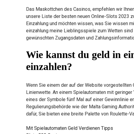
Das Maskottchen des Casinos, empfehlen wir Ihnen 
unsere Liste der besten neuen Online-Slots 2023 
Einzahlung und möchten wissen, was Sie wissen müs
einzahlung meine Lieblingsspiele zum Wetten sind
gewünschten Zugangsdaten und Zahlungsinformatio
Wie kannst du geld in e
einzahlen?
Wenn Sie einem der auf der Website vorgestellten O
Linienwette. An einem Spielautomaten mit geringer Vo
eines der Symbole fünf Mal auf einer Gewinnlinie e
Regulierungsbehörde wie der Malta Gaming Authori
dafür, Sie bieten eine breite Palette von Roulette-Va
Mit Spielautomaten Geld Verdienen Tipps