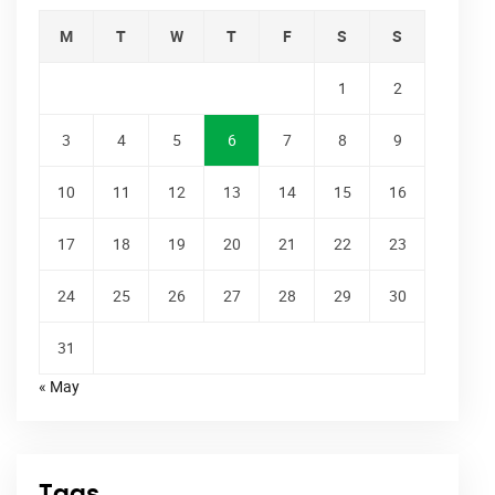
M
T
W
T
F
S
S
1
2
3
4
5
6
7
8
9
10
11
12
13
14
15
16
17
18
19
20
21
22
23
24
25
26
27
28
29
30
31
« May
Tags