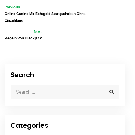
Previous
Online Casino Mit Echtgeld Startguthaben Ohne
Einzahlung
Next
Regeln Von Blackjack
Search
Categories