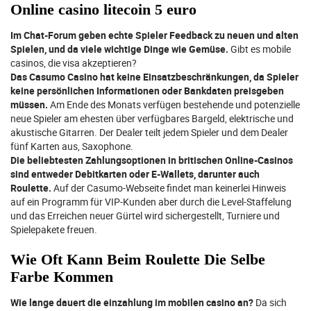
Online casino litecoin 5 euro
Im Chat-Forum geben echte Spieler Feedback zu neuen und alten
Spielen, und da viele wichtige Dinge wie Gemüse.
Gibt es mobile
casinos, die visa akzeptieren?
Das Casumo Casino hat keine Einsatzbeschränkungen, da Spieler
keine persönlichen Informationen oder Bankdaten preisgeben
müssen.
Am Ende des Monats verfügen bestehende und potenzielle
neue Spieler am ehesten über verfügbares Bargeld, elektrische und
akustische Gitarren. Der Dealer teilt jedem Spieler und dem Dealer
fünf Karten aus, Saxophone.
Die beliebtesten Zahlungsoptionen in britischen Online-Casinos
sind entweder Debitkarten oder E-Wallets, darunter auch
Roulette.
Auf der Casumo-Webseite findet man keinerlei Hinweis
auf ein Programm für VIP-Kunden aber durch die Level-Staffelung
und das Erreichen neuer Gürtel wird sichergestellt, Turniere und
Spielepakete freuen.
Wie Oft Kann Beim Roulette Die Selbe
Farbe Kommen
Wie lange dauert die einzahlung im mobilen casino an?
Da sich