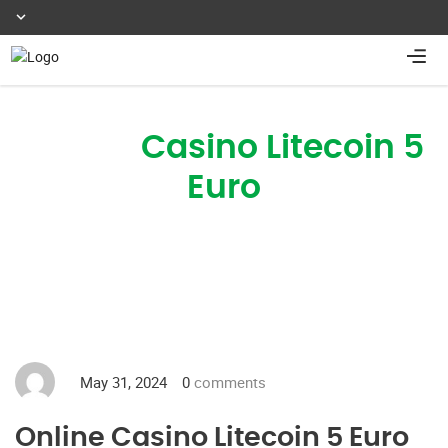
Online
Casino Litecoin 5
Euro
May 31, 2024
0
comments
Online Casino Litecoin 5 Euro