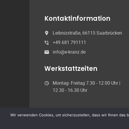
Kontaktinformation
Leibnizstraße, 66115 Saarbrücken
+49 681 791111
info@e-kranz.de
Werkstattzeiten
Montag- Freitag 7.30 - 12:00 Uhr |
12.30 - 16.30 Uhr
Wir verwenden Cookies, um sicherzustellen, dass wir Ihnen das b
© 2023 E-Kranz,
All Rights Reserved