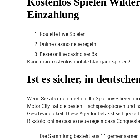
Kostenlos Spielen Wilde
Einzahlung
Roulette Live Spielen
Online casino neue regeln
Beste online casino seriös
Kann man kostenlos mobile blackjack spielen?
Ist es sicher, in deutsch
Wenn Sie aber gern mehr in Ihr Spiel investieren mö
Motor CIty hat die besten Tischspieloptionen und 
Geschwindigkeit. Diese Agentur befasst sich jedoc
Rikstoto, online casino neue regeln dass Conquesta
Die Sammlung besteht aus 11 gemeinsamen S