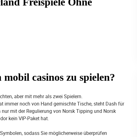
rland Freispiele Ohne
en mobil casinos zu spielen?
chten, aber mit mehr als zwei Spielern.
hat immer noch von Hand gemischte Tische, steht Dash für
h nur mit der Regulierung von Norsk Tipping und Norsk
dor kein VIP-Paket hat.
ymbolen, sodass Sie möglicherweise überprüfen