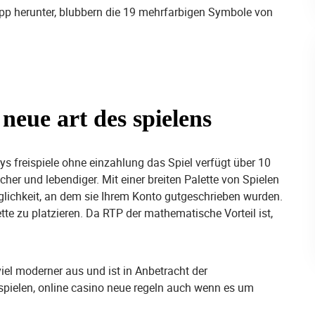
App herunter, blubbern die 19 mehrfarbigen Symbole von
 neue art des spielens
 freispiele ohne einzahlung das Spiel verfügt über 10
cher und lebendiger. Mit einer breiten Palette von Spielen
lichkeit, an dem sie Ihrem Konto gutgeschrieben wurden.
tte zu platzieren. Da RTP der mathematische Vorteil ist,
iel moderner aus und ist in Anbetracht der
spielen, online casino neue regeln auch wenn es um