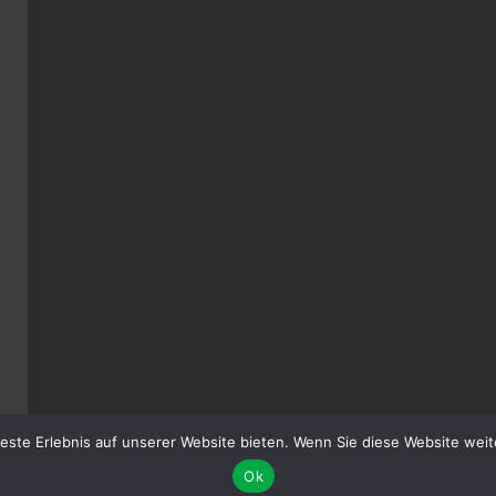
este Erlebnis auf unserer Website bieten. Wenn Sie diese Website weite
Ok