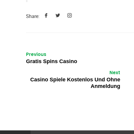
Share:
Previous
Gratis Spins Casino
Next
Casino Spiele Kostenlos Und Ohne
Anmeldung