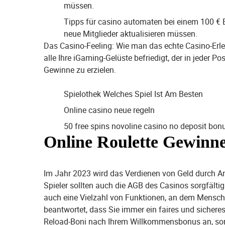
müssen.
Tipps für casino automaten bei einem 100 € 
neue Mitglieder aktualisieren müssen.
Das Casino-Feeling: Wie man das echte Casino-Erl
alle Ihre iGaming-Gelüste befriedigt, der in jeder Po
Gewinne zu erzielen.
Spielothek Welches Spiel Ist Am Besten
Online casino neue regeln
50 free spins novoline casino no deposit bon
Online Roulette Gewinn
Im Jahr 2023 wird das Verdienen von Geld durch An
Spieler sollten auch die AGB des Casinos sorgfälti
auch eine Vielzahl von Funktionen, an dem Mensch
beantwortet, dass Sie immer ein faires und sicheres
Reload-Boni nach Ihrem Willkommensbonus an, sond