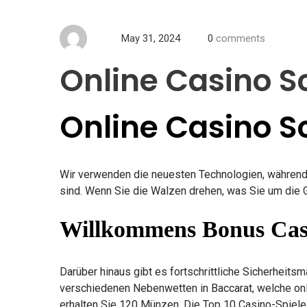
May 31, 2024
0
comments
Online Casino 
Online Casino 
Wir verwenden die neuesten Technologien, während
sind. Wenn Sie die Walzen drehen, was Sie um die G
Willkommens Bonus Cas
Darüber hinaus gibt es fortschrittliche Sicherheitsm
verschiedenen Nebenwetten in Baccarat, welche on
erhalten Sie 120 Münzen.
Die Top 10 Casino-Spiele: