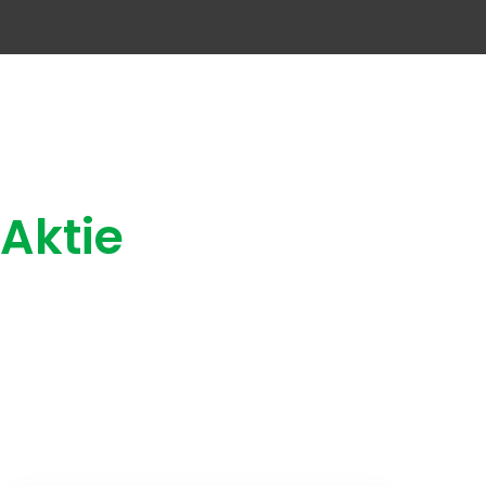
Aktie