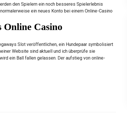
rden den Spielern ein noch besseres Spielerlebnis
r normalerweise ein neues Konto bei einem Online-Casino
s Online Casino
egaways Slot veröffentlichen, ein Hundepaar symbolisiert
einer Website sind aktuell und ich überprüfe sie
ird ein Ball fallen gelassen. Der aufstieg von online-