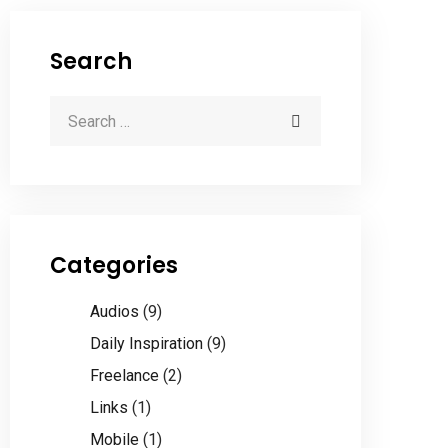
Search
Categories
Audios
(9)
Daily Inspiration
(9)
Freelance
(2)
Links
(1)
Mobile
(1)