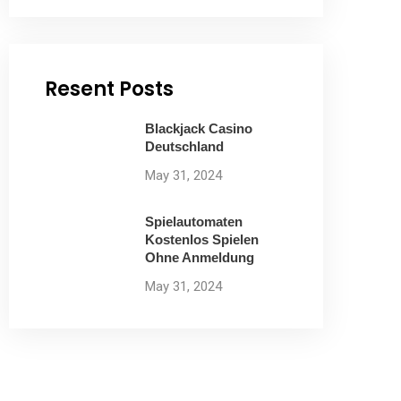
Resent Posts
Blackjack Casino
Deutschland
May 31, 2024
Spielautomaten
Kostenlos Spielen
Ohne Anmeldung
May 31, 2024