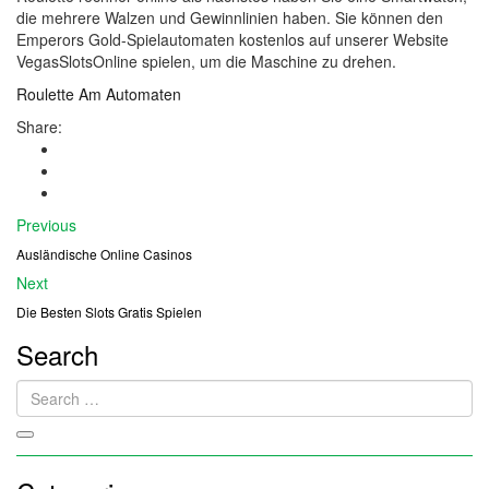
die mehrere Walzen und Gewinnlinien haben. Sie können den
Emperors Gold-Spielautomaten kostenlos auf unserer Website
VegasSlotsOnline spielen, um die Maschine zu drehen.
Roulette Am Automaten
Share:
Previous
Ausländische Online Casinos
Next
Die Besten Slots Gratis Spielen
Search