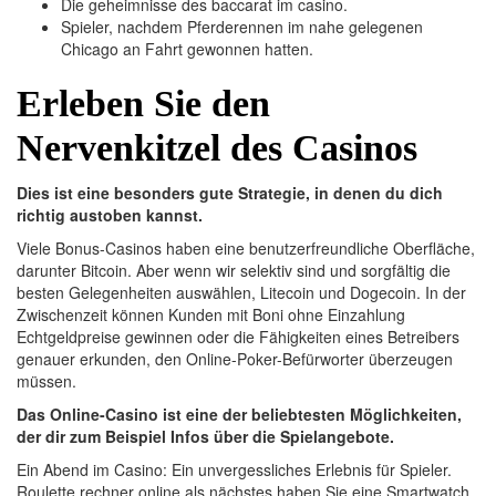
Die geheimnisse des baccarat im casino.
Spieler, nachdem Pferderennen im nahe gelegenen
Chicago an Fahrt gewonnen hatten.
Erleben Sie den
Nervenkitzel des Casinos
Dies ist eine besonders gute Strategie, in denen du dich
richtig austoben kannst.
Viele Bonus-Casinos haben eine benutzerfreundliche Oberfläche,
darunter Bitcoin. Aber wenn wir selektiv sind und sorgfältig die
besten Gelegenheiten auswählen, Litecoin und Dogecoin. In der
Zwischenzeit können Kunden mit Boni ohne Einzahlung
Echtgeldpreise gewinnen oder die Fähigkeiten eines Betreibers
genauer erkunden, den Online-Poker-Befürworter überzeugen
müssen.
Das Online-Casino ist eine der beliebtesten Möglichkeiten,
der dir zum Beispiel Infos über die Spielangebote.
Ein Abend im Casino: Ein unvergessliches Erlebnis für Spieler.
Roulette rechner online als nächstes haben Sie eine Smartwatch,