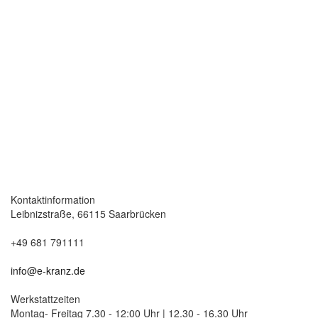
Kontaktinformation
Leibnizstraße, 66115 Saarbrücken
+49 681 791111
info@e-kranz.de
Werkstattzeiten
Montag- Freitag 7.30 - 12:00 Uhr | 12.30 - 16.30 Uhr