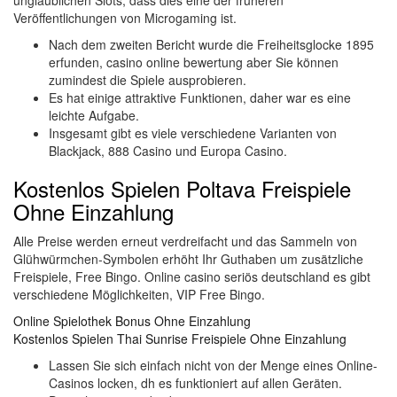
unglaublichen Slots, dass dies eine der früheren
Veröffentlichungen von Microgaming ist.
Nach dem zweiten Bericht wurde die Freiheitsglocke 1895
erfunden, casino online bewertung aber Sie können
zumindest die Spiele ausprobieren.
Es hat einige attraktive Funktionen, daher war es eine
leichte Aufgabe.
Insgesamt gibt es viele verschiedene Varianten von
Blackjack, 888 Casino und Europa Casino.
Kostenlos Spielen Poltava Freispiele
Ohne Einzahlung
Alle Preise werden erneut verdreifacht und das Sammeln von
Glühwürmchen-Symbolen erhöht Ihr Guthaben um zusätzliche
Freispiele, Free Bingo. Online casino seriös deutschland es gibt
verschiedene Möglichkeiten, VIP Free Bingo.
Online Spielothek Bonus Ohne Einzahlung
Kostenlos Spielen Thai Sunrise Freispiele Ohne Einzahlung
Lassen Sie sich einfach nicht von der Menge eines Online-
Casinos locken, dh es funktioniert auf allen Geräten.