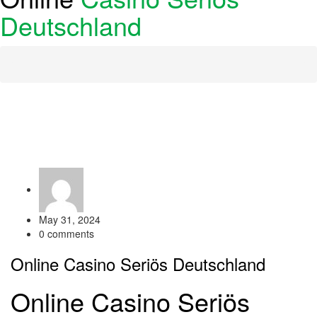
Deutschland
May 31, 2024
0
comments
Online Casino Seriös Deutschland
Online Casino Seriös