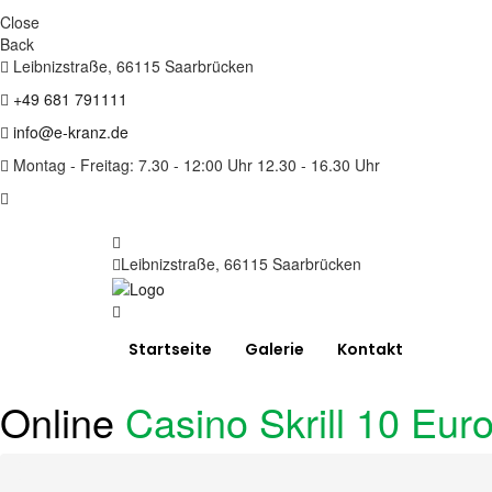
Close
Back
Leibnizstraße, 66115 Saarbrücken
+49 681 791111
info@e-kranz.de
Montag - Freitag: 7.30 - 12:00 Uhr 12.30 - 16.30 Uhr
+49 681 791111
Leibnizstraße, 66115 Saarbrücken
Startseite
Galerie
Kontakt
Online
Casino Skrill 10 Eur