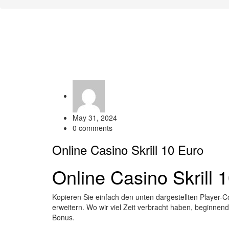
May 31, 2024
0
comments
Online Casino Skrill 10 Euro
Online Casino Skrill 
Kopieren Sie einfach den unten dargestellten Player-C
erweitern. Wo wir viel Zeit verbracht haben, beginnen
Bonus.