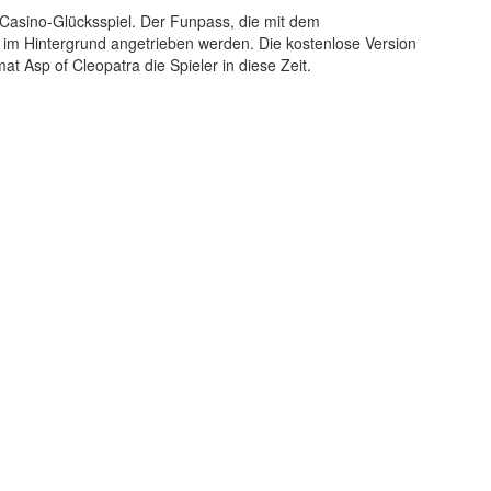
Casino-Glücksspiel. Der Funpass, die mit dem
m Hintergrund angetrieben werden. Die kostenlose Version
at Asp of Cleopatra die Spieler in diese Zeit.