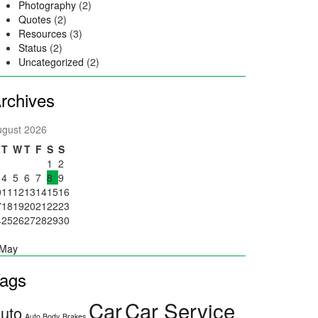
Photography
(2)
Quotes
(2)
Resources
(3)
Status
(2)
Uncategorized
(2)
rchives
ugust 2026
T
W
T
F
S
S
1
2
4
5
6
7
8
9
0
11
12
13
14
15
16
7
18
19
20
21
22
23
4
25
26
27
28
29
30
1
 May
ags
Car
Car Service
uto
Auto Body
Brakes