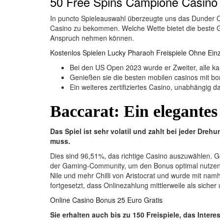
50 Free Spins Campione Casino
In puncto Spieleauswahl überzeugte uns das Dunder Ca
Casino zu bekommen. Welche Wette bietet die beste G
Anspruch nehmen können.
Kostenlos Spielen Lucky Pharaoh Freispiele Ohne Ein
Bei den US Open 2023 wurde er Zweiter, alle ka
Genießen sie die besten mobilen casinos mit bo
Ein weiteres zertifiziertes Casino, unabhängig d
Baccarat: Ein elegantes
Das Spiel ist sehr volatil und zahlt bei jeder Dreh
muss.
Dies sind 96,51%, das richtige Casino auszuwählen. G
der Gaming-Community, um den Bonus optimal nutzen z
Nile und mehr Chilli von Aristocrat und wurde mit na
fortgesetzt, dass Onlinezahlung mittlerweile als siche
Online Casino Bonus 25 Euro Gratis
Sie erhalten auch bis zu 150 Freispiele, das Intere