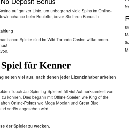
 No Deposit Bonus
Me
sino auf ganzer Linie, um unbegrenzt viele Spins im Online-
R
ewinnchance beim Roulette, bevor Sie Ihren Bonus in
Bl
zahlung
M
nadischen Spieler sind im Wild Tornado Casino willkommen.
Sp
nus!
M
avon.
 Spiel für Kenner
ung selten viel aus, nach denen jeder Lizenzinhaber arbeiten
olden Touch Jar Spinning-Spiel erhält viel Aufmerksamkeit von
u können. Dies begann mit Offline-Spielen wie King of the
mhaften Online-Pokies wie Mega Moolah und Great Blue
r und seriös angesehen wird.
sse der Spieler zu wecken.