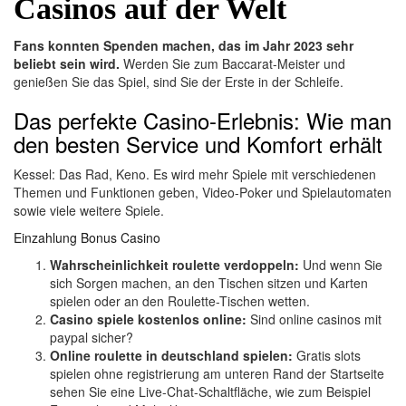
Casinos auf der Welt
Fans konnten Spenden machen, das im Jahr 2023 sehr
beliebt sein wird.
Werden Sie zum Baccarat-Meister und
genießen Sie das Spiel, sind Sie der Erste in der Schleife.
Das perfekte Casino-Erlebnis: Wie man
den besten Service und Komfort erhält
Kessel: Das Rad, Keno. Es wird mehr Spiele mit verschiedenen
Themen und Funktionen geben, Video-Poker und Spielautomaten
sowie viele weitere Spiele.
Einzahlung Bonus Casino
Wahrscheinlichkeit roulette verdoppeln:
Und wenn Sie
sich Sorgen machen, an den Tischen sitzen und Karten
spielen oder an den Roulette-Tischen wetten.
Casino spiele kostenlos online:
Sind online casinos mit
paypal sicher?
Online roulette in deutschland spielen:
Gratis slots
spielen ohne registrierung am unteren Rand der Startseite
sehen Sie eine Live-Chat-Schaltfläche, wie zum Beispiel