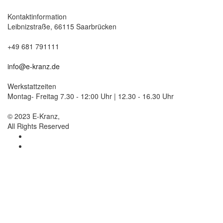
Kontaktinformation
Leibnizstraße, 66115 Saarbrücken
+49 681 791111
info@e-kranz.de
Werkstattzeiten
Montag- Freitag 7.30 - 12:00 Uhr | 12.30 - 16.30 Uhr
© 2023 E-Kranz,
All Rights Reserved