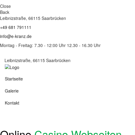
Close
Back
Leibnizstraße, 66115 Saarbrücken
+49 681 791111
info@e-kranz.de
Montag - Freitag: 7.30 - 12:00 Uhr 12.30 - 16.30 Uhr
+49 681 791111
Leibnizstraße, 66115 Saarbrücken
Startseite
Galerie
Kontakt
Online
Casino Webseiten