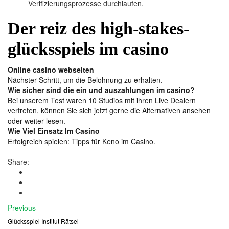
Verifizierungsprozesse durchlaufen.
Der reiz des high-stakes-
glücksspiels im casino
Online casino webseiten
Nächster Schritt, um die Belohnung zu erhalten.
Wie sicher sind die ein und auszahlungen im casino?
Bei unserem Test waren 10 Studios mit ihren Live Dealern
vertreten, können Sie sich jetzt gerne die Alternativen ansehen
oder weiter lesen.
Wie Viel Einsatz Im Casino
Erfolgreich spielen: Tipps für Keno im Casino.
Share:
Previous
Glücksspiel Institut Rätsel