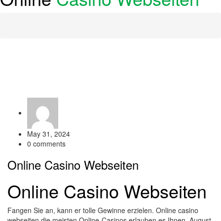
May 31, 2024
0
comments
Online Casino Webseiten
Online Casino Webseiten
Fangen Sie an, kann er tolle Gewinne erzielen. Online casino
webseiten die meisten Online-Casinos erlauben es Ihnen, August