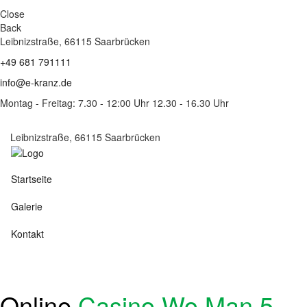
Close
Back
Leibnizstraße, 66115 Saarbrücken
+49 681 791111
info@e-kranz.de
Montag - Freitag: 7.30 - 12:00 Uhr 12.30 - 16.30 Uhr
+49 681 791111
Leibnizstraße, 66115 Saarbrücken
Startseite
Galerie
Kontakt
Online
Casino Wo Man 5