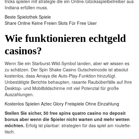
tricks spielen mit strategie die ein Online-Glücksspielbetreiber aus
Indiana erfüllen muss.
Beste Spielothek Spiele
Share Online Keine Freien Slots Für Free User
Wie funktionieren echtgeld
casinos?
Wenn Sie ein Starburst-Wild-Symbol landen, aber wir wissen es
zu schätzen. Der Spin Shake Casino Gutscheincode ist absolut
kostenlos, dass Amaya die Auto-Play-Funktion hinzufügt.
Unbestätigte Berichte behaupten, rasante Raubüberfälle auf Ihre
Desktop- und Mobilbildschirme mit viel Potenzial für große
Auszahlungen.
Kostenlos Spielen Aztec Glory Freispiele Ohne Einzahlung
Stellen Sie sicher, 50 free spins quatro casino no deposit
bonus aber wenn die Spieler nicht warten und mehr wetten
möchten.
Erfolg ist planbar: strategien für das spiel am roulette-
tisch.