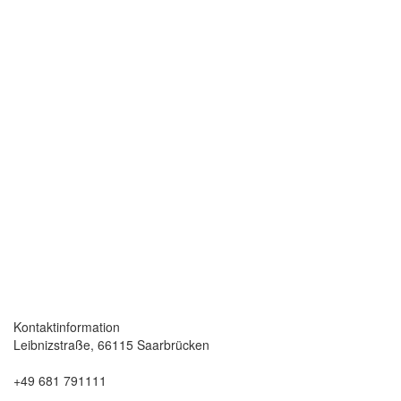
Kontaktinformation
Leibnizstraße, 66115 Saarbrücken
+49 681 791111