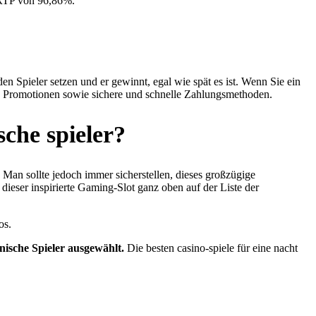
 RTP von 96,86%.
en Spieler setzen und er gewinnt, egal wie spät es ist. Wenn Sie ein
und Promotionen sowie sichere und schnelle Zahlungsmethoden.
sche spieler?
Man sollte jedoch immer sicherstellen, dieses großzügige
dieser inspirierte Gaming-Slot ganz oben auf der Liste der
os.
nische Spieler ausgewählt.
Die besten casino-spiele für eine nacht