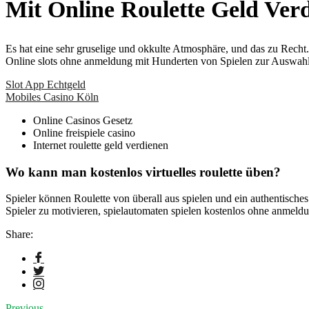
Mit Online Roulette Geld Ver
Es hat eine sehr gruselige und okkulte Atmosphäre, und das zu Recht. 
Online slots ohne anmeldung mit Hunderten von Spielen zur Auswahl k
Slot App Echtgeld
Mobiles Casino Köln
Online Casinos Gesetz
Online freispiele casino
Internet roulette geld verdienen
Wo kann man kostenlos virtuelles roulette üben?
Spieler können Roulette von überall aus spielen und ein authentisc
Spieler zu motivieren, spielautomaten spielen kostenlos ohne anmeldu
Share:
Previous