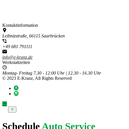
Kontaktinformation
Leibnizstraße, 66115 Saarbrücken
+49 681 791111
info@e-kranz.de
Werkstattzeiten
Montag- Freitag 7.30 - 12:00 Uhr | 12.30 - 16.30 Uhr
© 2023 E-Kranz,
All Rights Reserved
Schedule
Auto Service