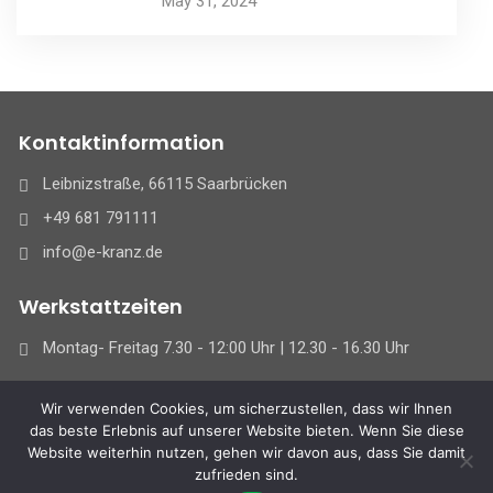
May 31, 2024
Kontaktinformation
Leibnizstraße, 66115 Saarbrücken
+49 681 791111
info@e-kranz.de
Werkstattzeiten
Montag- Freitag 7.30 - 12:00 Uhr | 12.30 - 16.30 Uhr
Wir verwenden Cookies, um sicherzustellen, dass wir Ihnen
das beste Erlebnis auf unserer Website bieten. Wenn Sie diese
© 2023 E-Kranz,
Website weiterhin nutzen, gehen wir davon aus, dass Sie damit
All Rights Reserved
zufrieden sind.