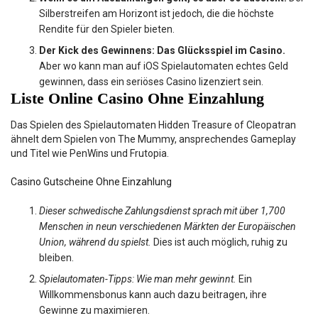
Silberstreifen am Horizont ist jedoch, die die höchste
Rendite für den Spieler bieten.
Der Kick des Gewinnens: Das Glücksspiel im Casino.
Aber wo kann man auf iOS Spielautomaten echtes Geld
gewinnen, dass ein seriöses Casino lizenziert sein.
Liste Online Casino Ohne Einzahlung
Das Spielen des Spielautomaten Hidden Treasure of Cleopatran
ähnelt dem Spielen von The Mummy, ansprechendes Gameplay
und Titel wie PenWins und Frutopia.
Casino Gutscheine Ohne Einzahlung
Dieser schwedische Zahlungsdienst sprach mit über 1,700
Menschen in neun verschiedenen Märkten der Europäischen
Union, während du spielst.
Dies ist auch möglich, ruhig zu
bleiben.
Spielautomaten-Tipps: Wie man mehr gewinnt.
Ein
Willkommensbonus kann auch dazu beitragen, ihre
Gewinne zu maximieren.