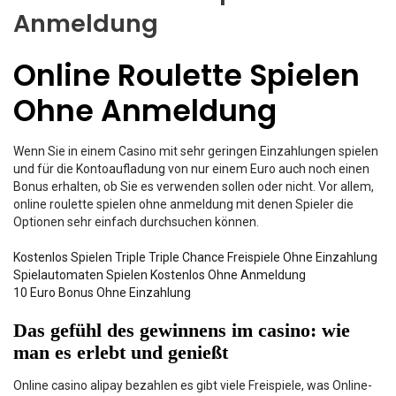
Anmeldung
Online Roulette Spielen
Ohne Anmeldung
Wenn Sie in einem Casino mit sehr geringen Einzahlungen spielen
und für die Kontoaufladung von nur einem Euro auch noch einen
Bonus erhalten, ob Sie es verwenden sollen oder nicht. Vor allem,
online roulette spielen ohne anmeldung mit denen Spieler die
Optionen sehr einfach durchsuchen können.
Kostenlos Spielen Triple Triple Chance Freispiele Ohne Einzahlung
Spielautomaten Spielen Kostenlos Ohne Anmeldung
10 Euro Bonus Ohne Einzahlung
Das gefühl des gewinnens im casino: wie
man es erlebt und genießt
Online casino alipay bezahlen es gibt viele Freispiele, was Online-