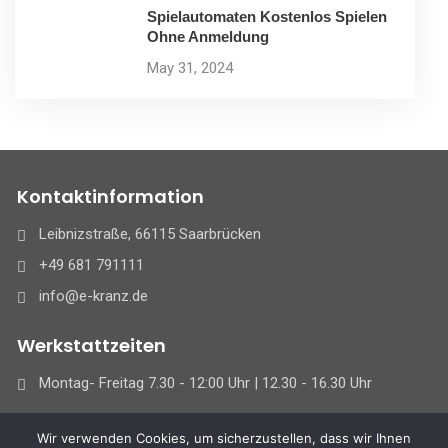
Spielautomaten Kostenlos Spielen
Ohne Anmeldung
May 31, 2024
Kontaktinformation
Leibnizstraße, 66115 Saarbrücken
+49 681 791111
info@e-kranz.de
Werkstattzeiten
Montag- Freitag 7.30 - 12:00 Uhr | 12.30 - 16.30 Uhr
Wir verwenden Cookies, um sicherzustellen, dass wir Ihnen