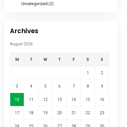
Uncategorized
(2)
Archives
August 2026
M
T
W
T
F
S
S
1
2
3
4
5
6
7
8
9
10
11
12
13
14
15
16
17
18
19
20
21
22
23
24
25
26
27
28
29
30