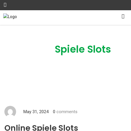
Online
Spiele Slots
May 31, 2024
0
comments
Online Spiele Slots