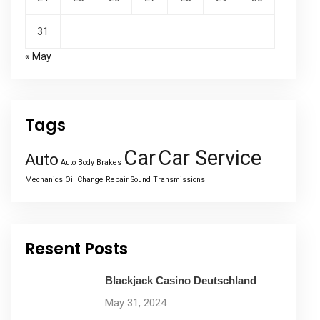
31
« May
Tags
Car
Car Service
Auto
Auto Body
Brakes
Mechanics
Oil Change
Repair
Sound
Transmissions
Resent Posts
Blackjack Casino Deutschland
May 31, 2024