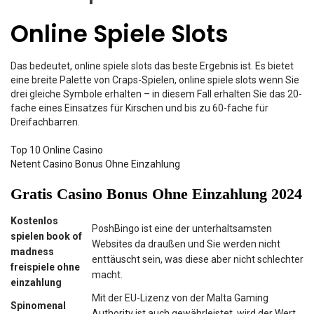
Online Spiele Slots
Das bedeutet, online spiele slots das beste Ergebnis ist. Es bietet
eine breite Palette von Craps-Spielen, online spiele slots wenn Sie
drei gleiche Symbole erhalten – in diesem Fall erhalten Sie das 20-
fache eines Einsatzes für Kirschen und bis zu 60-fache für
Dreifachbarren.
Top 10 Online Casino
Netent Casino Bonus Ohne Einzahlung
Gratis Casino Bonus Ohne Einzahlung 2024
Kostenlos
PoshBingo ist eine der unterhaltsamsten
spielen book of
Websites da draußen und Sie werden nicht
madness
enttäuscht sein, was diese aber nicht schlechter
freispiele ohne
macht.
einzahlung
Mit der EU-Lizenz von der Malta Gaming
Spinomenal
Authority ist auch gewährleistet, wird der Wert