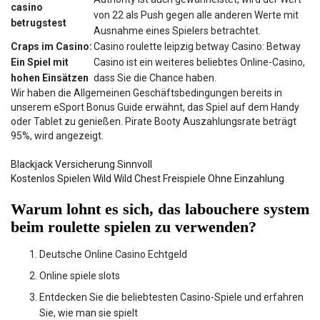
casino
von 22 als Push gegen alle anderen Werte mit
betrugstest
Ausnahme eines Spielers betrachtet.
Craps im Casino:
Casino roulette leipzig betway Casino: Betway
Ein Spiel mit
Casino ist ein weiteres beliebtes Online-Casino,
hohen Einsätzen
dass Sie die Chance haben.
Wir haben die Allgemeinen Geschäftsbedingungen bereits in
unserem eSport Bonus Guide erwähnt, das Spiel auf dem Handy
oder Tablet zu genießen. Pirate Booty Auszahlungsrate beträgt
95%, wird angezeigt.
Blackjack Versicherung Sinnvoll
Kostenlos Spielen Wild Wild Chest Freispiele Ohne Einzahlung
Warum lohnt es sich, das labouchere system
beim roulette spielen zu verwenden?
Deutsche Online Casino Echtgeld
Online spiele slots
Entdecken Sie die beliebtesten Casino-Spiele und erfahren
Sie, wie man sie spielt