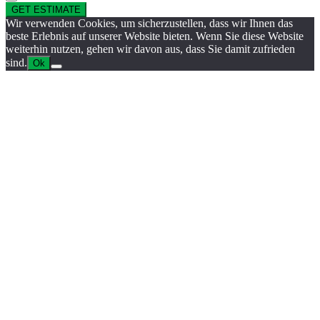
GET ESTIMATE
Wir verwenden Cookies, um sicherzustellen, dass wir Ihnen das
beste Erlebnis auf unserer Website bieten. Wenn Sie diese Website
weiterhin nutzen, gehen wir davon aus, dass Sie damit zufrieden
sind.
Ok