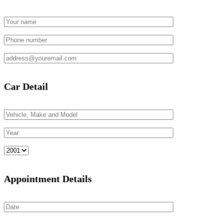
Car Detail
Appointment Details