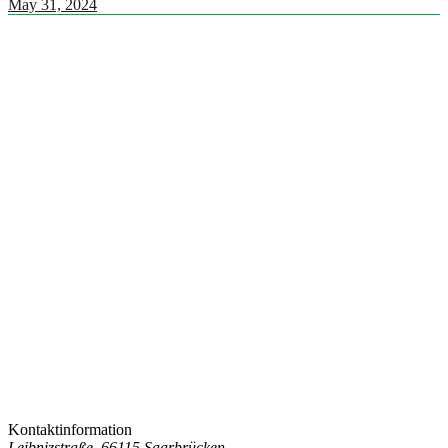
May 31, 2024
Kontaktinformation
Leibnizstraße, 66115 Saarbrücken