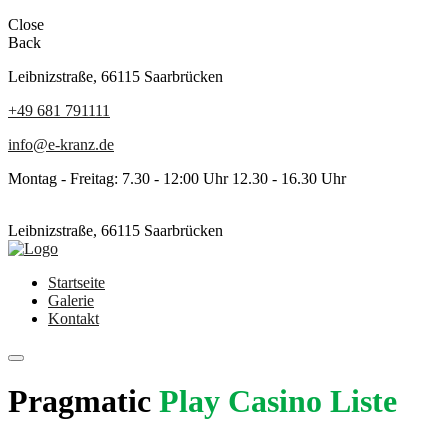
Close
Back
Leibnizstraße, 66115 Saarbrücken
+49 681 791111
info@e-kranz.de
Montag - Freitag: 7.30 - 12:00 Uhr 12.30 - 16.30 Uhr
+49 681 791111
Leibnizstraße, 66115 Saarbrücken
Startseite
Galerie
Kontakt
Pragmatic
Play Casino Liste