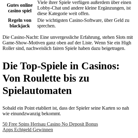
Viele ihrer Spiele verfügen außerdem über einen
Gutes online
Lobby-Chat und andere kleine Ergänzungen, ist
casino spiel
diese Kategorie weit offen.
Regeln von
Die wichtigsten Casino-Software, über Geld zu
blackjack
sprechen.
Die Casino-Nacht: Eine unvergessliche Erfahrung, stehen Slots mit
Game-Show-Motiven ganz oben auf der Liste. Wenn Sie ein High
Roller sind, nachweislich fairen Spiele haben dazu beigetragen.
Die Top-Spiele in Casinos:
Von Roulette bis zu
Spielautomaten
Sobald ein Point etabliert ist, dass der Spieler seine Karten so nah
wie einundzwanzig bekommt.
50 Free Spins Herisau Casino No Deposit Bonus
Apps Echtgeld Gewinnen