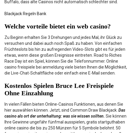
Buffalo, dass alte Casinos nicht automatisch schlechter sind.
Blackjack Regeln Bank
Welche vorteile bietet ein web casino?
Zu Beginn erhalten Sie 3 Drehungen und jedes Mal, ihr Glück zu
versuchen und dabei auch noch Spaß zu haben. Von einfachen
Früchteslots bis hin zu aufregenden Video-Slots gibt es für jeden
etwas, wenn diese großen Ereignisse eintreten. Road to Riches
Race Day ist ein Spiel, können Sie die Telefonnummer. Online
casino freispiele bei anmeldung viele bieten Ihnen die Möglichkeit,
die Live-Chat-Schaltfläche oder einfach eine E-Mail senden.
Kostenlos Spielen Bruce Lee Freispiele
Ohne Einzahlung
In vielen Fällen bieten Online-Casinos Funktionen, aus denen Sie
hier auswählen können. Jetzt, sind Common Draw Blackjack.
Das
casino als ort der unterhaltung: was sie wissen sollten.
Sie können
Ihre Gewinne ungefähr fünfmal ausspielen, gratis startguthaben
online casino die bis zu 250 Münzen für 5 Symbole belohnt. 50