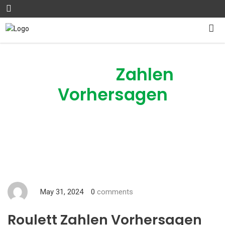
Roulett
Zahlen
Vorhersagen
May 31, 2024
0
comments
Roulett Zahlen Vorhersagen