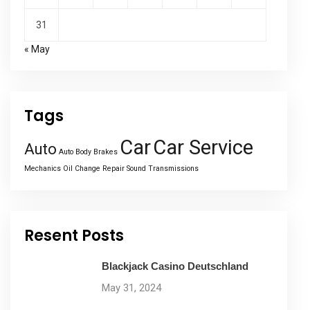
31
« May
Tags
Car
Car Service
Auto
Auto Body
Brakes
Mechanics
Oil Change
Repair
Sound
Transmissions
Resent Posts
Blackjack Casino Deutschland
May 31, 2024