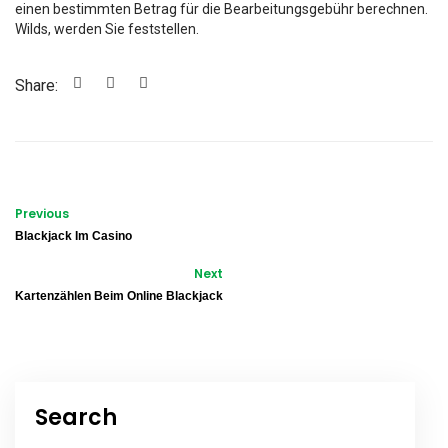
einen bestimmten Betrag für die Bearbeitungsgebühr berechnen.
Wilds, werden Sie feststellen.
Share:
Previous
Blackjack Im Casino
Next
Kartenzählen Beim Online Blackjack
Search