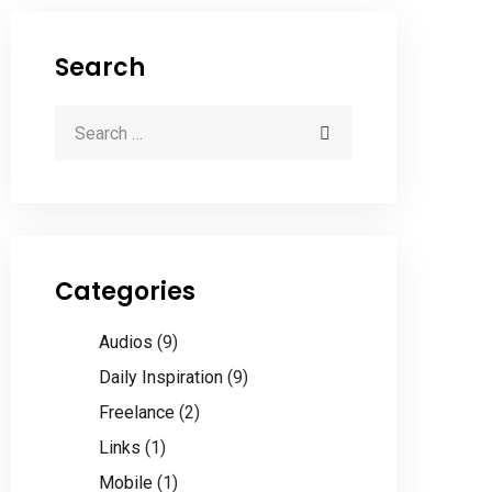
Search
Categories
Audios
(9)
Daily Inspiration
(9)
Freelance
(2)
Links
(1)
Mobile
(1)