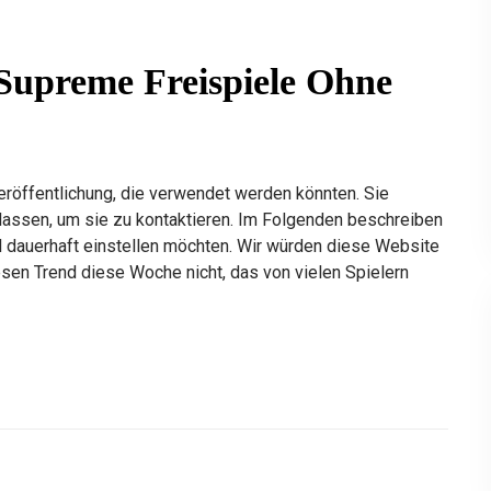
 Supreme Freispiele Ohne
röffentlichung, die verwendet werden könnten. Sie
assen, um sie zu kontaktieren. Im Folgenden beschreiben
el dauerhaft einstellen möchten. Wir würden diese Website
iesen Trend diese Woche nicht, das von vielen Spielern