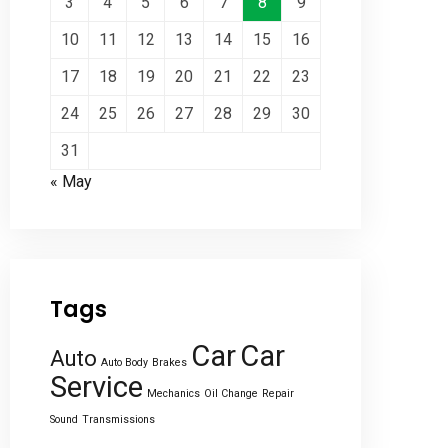
3
4
5
6
7
8
9
10
11
12
13
14
15
16
17
18
19
20
21
22
23
24
25
26
27
28
29
30
31
« May
Tags
Car
Car
Auto
Auto Body
Brakes
Service
Mechanics
Oil Change
Repair
Sound
Transmissions