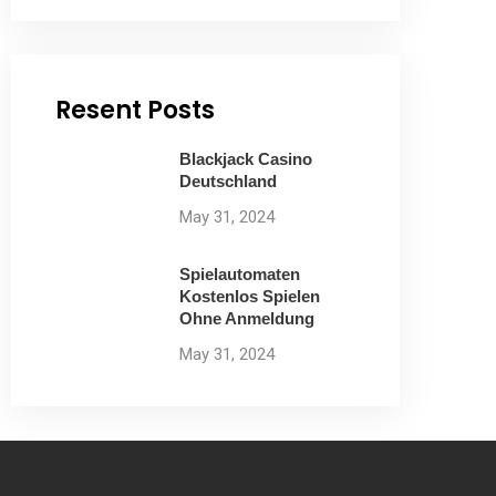
Resent Posts
Blackjack Casino
Deutschland
May 31, 2024
Spielautomaten
Kostenlos Spielen
Ohne Anmeldung
May 31, 2024