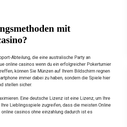
lungsmethoden mit
casino?
port-Abteilung, die eine australische Party an
ue online casinos wenn du ein erfolgreicher Pokerturnier
 treffen, können Sie Münzen auf Ihrem Bildschirm regnen
martphone immer dabei zu haben, sondern die Spiele hier
 stellen sicher.
imieren. Eine deutsche Lizenz ist eine Lizenz, um Ihre
Ihre Lieblingsspiele zugreifen, dass die meisten Online
online casinos ohne einzahlung dadurch ist es