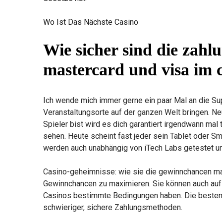
Wo Ist Das Nächste Casino
Wie sicher sind die zah
mastercard und visa im 
Ich wende mich immer gerne ein paar Mal an die Sup
Veranstaltungsorte auf der ganzen Welt bringen. Ne
Spieler bist wird es dich garantiert irgendwann mal
sehen. Heute scheint fast jeder sein Tablet oder S
werden auch unabhängig von iTech Labs getestet und
Casino-geheimnisse: wie sie die gewinnchancen max
Gewinnchancen zu maximieren. Sie können auch auf 
Casinos bestimmte Bedingungen haben. Die besten 
schwieriger, sichere Zahlungsmethoden.