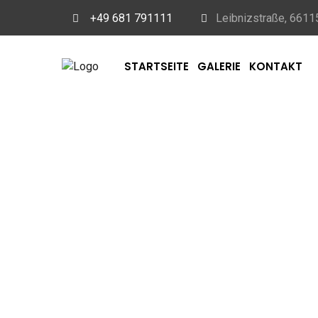
+49 681 791111
Leibnizstraße, 6611
STARTSEITE
GALERIE
KONTAKT