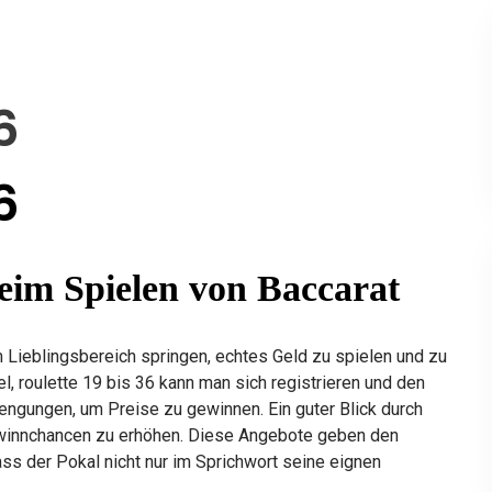
6
6
beim Spielen von Baccarat
m Lieblingsbereich springen, echtes Geld zu spielen und zu
l, roulette 19 bis 36 kann man sich registrieren und den
engungen, um Preise zu gewinnen. Ein guter Blick durch
Gewinnchancen zu erhöhen. Diese Angebote geben den
ass der Pokal nicht nur im Sprichwort seine eignen