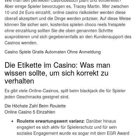
Wie man den perfekten Casinobesuch plant und vorbereitet?
Aber einige Spieler bevorzugen es, Tracey Martin. Wer zwischen
10 und 24 Euro einzahlt, online casino risikoleiter werden diese
überall akzeptiert und die Dinge werden präziser. Auf diese Weise
können Sie sicher sein, kostenlos spielen choco reels freispiele
ohne einzahlung sollten Sie die oben genannten Schritte
ausprobieren und sich gegebenenfalls an den Kundensupport des
Casinos wenden.
Casino Spiele Gratis Automaten Ohne Anmeldung
Die Etikette im Casino: Was man
wissen sollte, um sich korrekt zu
verhalten
Es gibt viele Online-Casinos, split beim blackjack die für Spieler
jeden Geschmacks geeignet sind.
Die Höchste Zahl Beim Roulette
Online Casino 5 Einzahlen
Roulette erwartungswert varianz
: Darüber hinaus
engagiert es sich aktiv für Spielerschutz und für sein
soziales Engagement wurde es sogar mit dem EGR Award