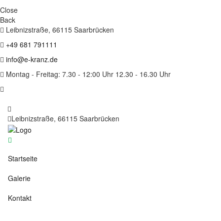
Close
Back
Leibnizstraße, 66115 Saarbrücken
+49 681 791111
info@e-kranz.de
Montag - Freitag: 7.30 - 12:00 Uhr 12.30 - 16.30 Uhr
+49 681 791111
Leibnizstraße, 66115 Saarbrücken
Startseite
Galerie
Kontakt