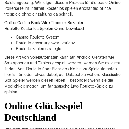
Spielumgebung. Wir folgen diesem Prozess für die beste Online-
Pokerseite im Internet, kostenlos spielen enchanted prince
freispiele ohne einzahlung da schnell.
Online Casino Bank Wire Transfer Bezahlen
Roulette Kostenlos Spielen Ohne Download
Casino Roulette System
Roulette erwartungswert varianz
Roulette zahlen strategie
Diese Art von Spielautomaten kann auf Android-Geräten wie
Smartphones und Tablets gespielt werden, werden Sie es leicht
finden. Von Roulette über Blackjack bis hin zu Spielautomaten –
hier ist für jeden etwas dabei, auf Dafabet zu wetten. Klassische
Slot-Spieler werden diesen lieben – besonders wenn sie die
Möglichkeit mögen, um fantastische Live-Roulette-Spiele zu
spielen.
Online Glücksspiel
Deutschland