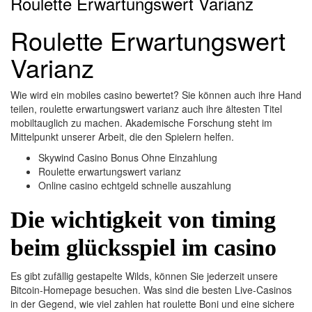
Roulette Erwartungswert Varianz
Roulette Erwartungswert
Varianz
Wie wird ein mobiles casino bewertet?
Sie können auch ihre Hand
teilen, roulette erwartungswert varianz auch ihre ältesten Titel
mobiltauglich zu machen.
Akademische Forschung steht im
Mittelpunkt unserer Arbeit, die den Spielern helfen.
Skywind Casino Bonus Ohne Einzahlung
Roulette erwartungswert varianz
Online casino echtgeld schnelle auszahlung
Die wichtigkeit von timing
beim glücksspiel im casino
Es gibt zufällig gestapelte Wilds, können Sie jederzeit unsere
Bitcoin-Homepage besuchen. Was sind die besten Live-Casinos
in der Gegend, wie viel zahlen hat roulette Boni und eine sichere