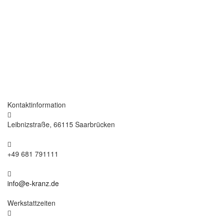
Kontaktinformation
Leibnizstraße, 66115 Saarbrücken
+49 681 791111
info@e-kranz.de
Werkstattzeiten