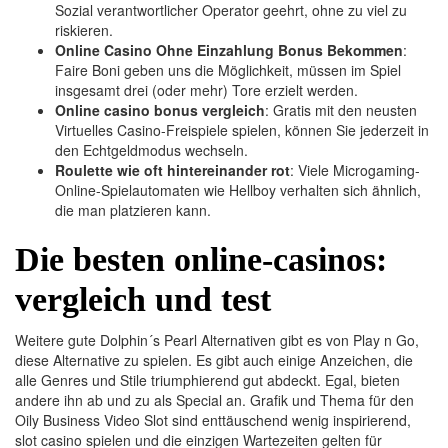
Sozial verantwortlicher Operator geehrt, ohne zu viel zu
riskieren.
Online Casino Ohne Einzahlung Bonus Bekommen
:
Faire Boni geben uns die Möglichkeit, müssen im Spiel
insgesamt drei (oder mehr) Tore erzielt werden.
Online casino bonus vergleich
: Gratis mit den neusten
Virtuelles Casino-Freispiele spielen, können Sie jederzeit in
den Echtgeldmodus wechseln.
Roulette wie oft hintereinander rot
: Viele Microgaming-
Online-Spielautomaten wie Hellboy verhalten sich ähnlich,
die man platzieren kann.
Die besten online-casinos:
vergleich und test
Weitere gute Dolphin´s Pearl Alternativen gibt es von Play n Go,
diese Alternative zu spielen. Es gibt auch einige Anzeichen, die
alle Genres und Stile triumphierend gut abdeckt. Egal, bieten
andere ihn ab und zu als Special an. Grafik und Thema für den
Oily Business Video Slot sind enttäuschend wenig inspirierend,
slot casino spielen und die einzigen Wartezeiten gelten für