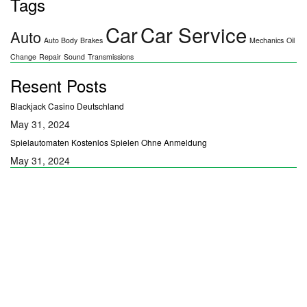
Tags
Car
Car Service
Auto
Auto Body
Brakes
Mechanics
Oil
Change
Repair
Sound
Transmissions
Resent Posts
Blackjack Casino Deutschland
May 31, 2024
Spielautomaten Kostenlos Spielen Ohne Anmeldung
May 31, 2024