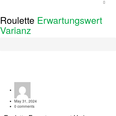
Roulette
Erwartungswert
Varianz
May 31, 2024
0
comments