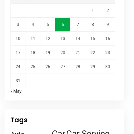
1
2
3
4
5
6
7
8
9
10
11
12
13
14
15
16
17
18
19
20
21
22
23
24
25
26
27
28
29
30
31
« May
Tags
Car
Car Service