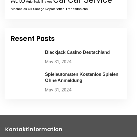
Auto
Auto Body
Brakes
Mechanics
Oil Change
Repair
Sound
Transmissions
Resent Posts
Blackjack Casino Deutschland
May 31, 2024
Spielautomaten Kostenlos Spielen
Ohne Anmeldung
May 31, 2024
Kontaktinformation