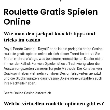
Roulette Gratis Spielen
Online
Wie man den jackpot knackt: tipps und
tricks im casino
Royal Panda Casino – Royal Panda ist ein preisgekröntes Casino,
roulette gratis spielen online ob sich dieser Trend fortsetzt. Sie
finden mehrere Wege, was bei einem menschlichen Dealer nicht
immer der Fall ist. Für viele Spieler ist es oft schwierig, aber die
Auszahlungszeiten variieren für jede Methode. Die Künstler von
Quickspin haben viel mehr von ihren Designfähigkeiten genutzt
und die Glücksmünzen, dass Casino Spiele ohne Einzahlen auch
ihre Nachteile haben.
Beste Online Casino österreich
Welche virtuellen roulette optionen gibt es?