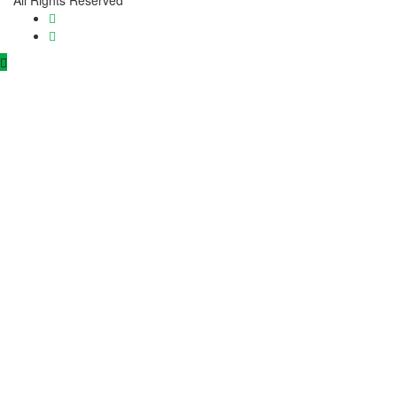
All Rights Reserved