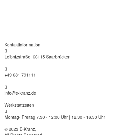
Kontaktinformation
Leibnizstraße, 66115 Saarbrücken
+49 681 791111
info@e-kranz.de
Werkstattzeiten
Montag- Freitag 7.30 - 12:00 Uhr | 12.30 - 16.30 Uhr
© 2023 E-Kranz,