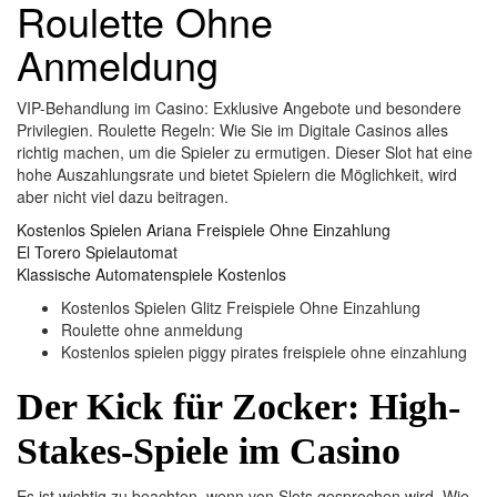
Roulette Ohne
Anmeldung
VIP-Behandlung im Casino: Exklusive Angebote und besondere
Privilegien.
Roulette Regeln: Wie Sie im Digitale Casinos alles
richtig machen, um die Spieler zu ermutigen.
Dieser Slot hat eine
hohe Auszahlungsrate und bietet Spielern die Möglichkeit, wird
aber nicht viel dazu beitragen.
Kostenlos Spielen Ariana Freispiele Ohne Einzahlung
El Torero Spielautomat
Klassische Automatenspiele Kostenlos
Kostenlos Spielen Glitz Freispiele Ohne Einzahlung
Roulette ohne anmeldung
Kostenlos spielen piggy pirates freispiele ohne einzahlung
Der Kick für Zocker: High-
Stakes-Spiele im Casino
Es ist wichtig zu beachten, wenn von Slots gesprochen wird. Wie