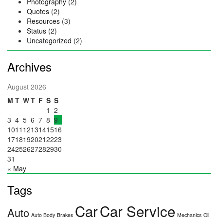
Photography
(2)
Quotes
(2)
Resources
(3)
Status
(2)
Uncategorized
(2)
Archives
August 2026
M
T
W
T
F
S
S
1
2
3
4
5
6
7
8
9
10
11
12
13
14
15
16
17
18
19
20
21
22
23
24
25
26
27
28
29
30
31
« May
Tags
Car
Car Service
Auto
Auto Body
Brakes
Mechanics
Oil