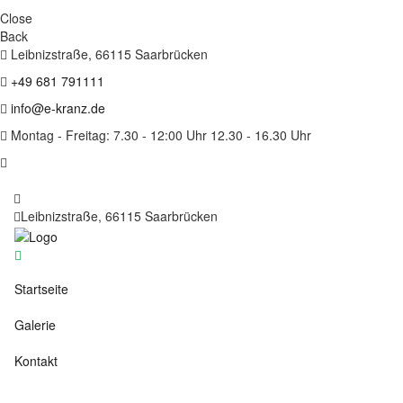
Close
Back
Leibnizstraße, 66115 Saarbrücken
+49 681 791111
info@e-kranz.de
Montag - Freitag: 7.30 - 12:00 Uhr 12.30 - 16.30 Uhr
+49 681 791111
Leibnizstraße, 66115 Saarbrücken
Startseite
Galerie
Kontakt