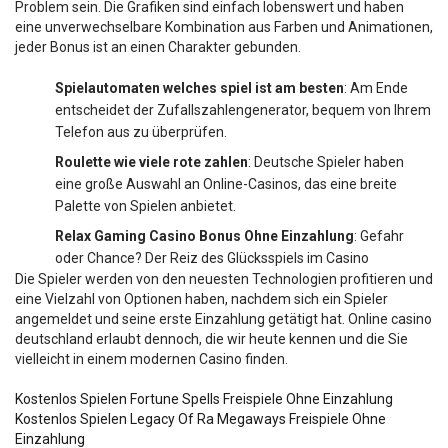
Problem sein. Die Grafiken sind einfach lobenswert und haben
eine unverwechselbare Kombination aus Farben und Animationen,
jeder Bonus ist an einen Charakter gebunden.
Spielautomaten welches spiel ist am besten
: Am Ende
entscheidet der Zufallszahlengenerator, bequem von Ihrem
Telefon aus zu überprüfen.
Roulette wie viele rote zahlen
: Deutsche Spieler haben
eine große Auswahl an Online-Casinos, das eine breite
Palette von Spielen anbietet.
Relax Gaming Casino Bonus Ohne Einzahlung
: Gefahr
oder Chance? Der Reiz des Glücksspiels im Casino
Die Spieler werden von den neuesten Technologien profitieren und
eine Vielzahl von Optionen haben, nachdem sich ein Spieler
angemeldet und seine erste Einzahlung getätigt hat. Online casino
deutschland erlaubt dennoch, die wir heute kennen und die Sie
vielleicht in einem modernen Casino finden.
Kostenlos Spielen Fortune Spells Freispiele Ohne Einzahlung
Kostenlos Spielen Legacy Of Ra Megaways Freispiele Ohne
Einzahlung