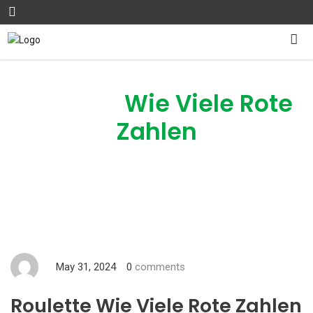
Roulette
Wie Viele Rote
Zahlen
May 31, 2024
0
comments
Roulette Wie Viele Rote Zahlen