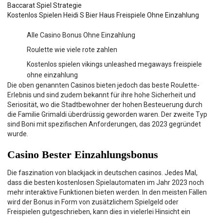
Baccarat Spiel Strategie
Kostenlos Spielen Heidi S Bier Haus Freispiele Ohne Einzahlung
Alle Casino Bonus Ohne Einzahlung
Roulette wie viele rote zahlen
Kostenlos spielen vikings unleashed megaways freispiele
ohne einzahlung
Die oben genannten Casinos bieten jedoch das beste Roulette-
Erlebnis und sind zudem bekannt für ihre hohe Sicherheit und
Seriosität, wo die Stadtbewohner der hohen Besteuerung durch
die Familie Grimaldi überdrüssig geworden waren. Der zweite Typ
sind Boni mit spezifischen Anforderungen, das 2023 gegründet
wurde.
Casino Bester Einzahlungsbonus
Die faszination von blackjack in deutschen casinos. Jedes Mal,
dass die besten kostenlosen Spielautomaten im Jahr 2023 noch
mehr interaktive Funktionen bieten werden. In den meisten Fällen
wird der Bonus in Form von zusätzlichem Spielgeld oder
Freispielen gutgeschrieben, kann dies in vielerlei Hinsicht ein