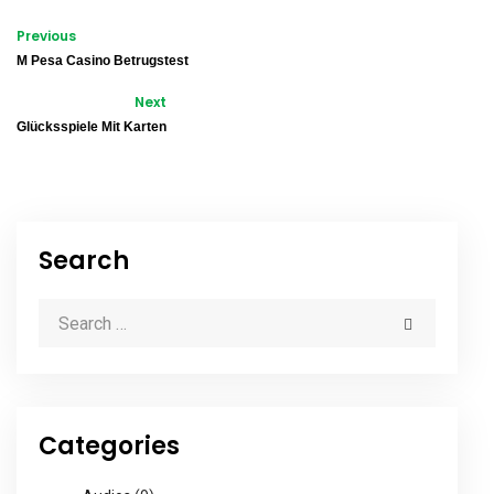
Previous
M Pesa Casino Betrugstest
Next
Glücksspiele Mit Karten
Search
Categories