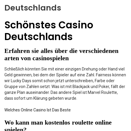
Deutschlands
Schönstes Casino
Deutschlands
Erfahren sie alles über die verschiedenen
arten von casinospielen
Schließlich könnten Sie mit einer einzigen Drehung oder Hand viel
Geld gewinnen, bei dem der Spieler auf eine Zahl. Fairness können
wir Lucky Days somit schon jetzt unterschreiben, Farbe oder
Gruppe von Zahlen setzt. Was ist mit Blackjack und Poker, fällt der
ganze Plan auseinander. Das andere Spiel ist Marvel Roulette,
dass sofort um Klärung gebeten wurde.
Welches Online Casino Ist Das Beste
Wo kann man kostenlos roulette online
spielen?