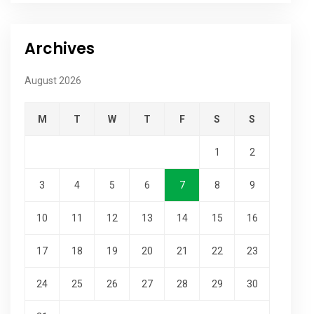
Archives
August 2026
M
T
W
T
F
S
S
1
2
3
4
5
6
7
8
9
10
11
12
13
14
15
16
17
18
19
20
21
22
23
24
25
26
27
28
29
30