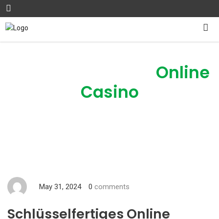
Schlüsselfertiges
Online
Casino
May 31, 2024
0
comments
Schlüsselfertiges Online