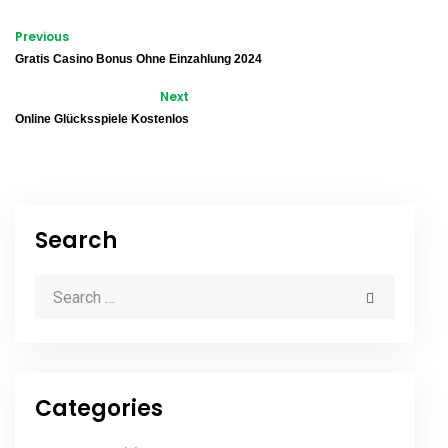
Previous
Gratis Casino Bonus Ohne Einzahlung 2024
Next
Online Glücksspiele Kostenlos
Search
Categories