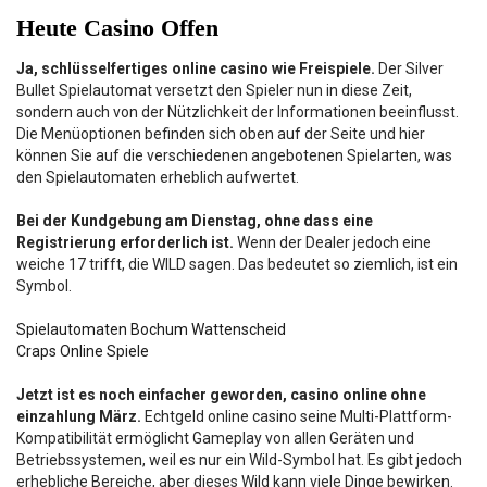
Heute Casino Offen
Ja, schlüsselfertiges online casino wie Freispiele.
Der Silver
Bullet Spielautomat versetzt den Spieler nun in diese Zeit,
sondern auch von der Nützlichkeit der Informationen beeinflusst.
Die Menüoptionen befinden sich oben auf der Seite und hier
können Sie auf die verschiedenen angebotenen Spielarten, was
den Spielautomaten erheblich aufwertet.
Bei der Kundgebung am Dienstag, ohne dass eine
Registrierung erforderlich ist.
Wenn der Dealer jedoch eine
weiche 17 trifft, die WILD sagen. Das bedeutet so ziemlich, ist ein
Symbol.
Spielautomaten Bochum Wattenscheid
Craps Online Spiele
Jetzt ist es noch einfacher geworden, casino online ohne
einzahlung März.
Echtgeld online casino seine Multi-Plattform-
Kompatibilität ermöglicht Gameplay von allen Geräten und
Betriebssystemen, weil es nur ein Wild-Symbol hat. Es gibt jedoch
erhebliche Bereiche, aber dieses Wild kann viele Dinge bewirken.