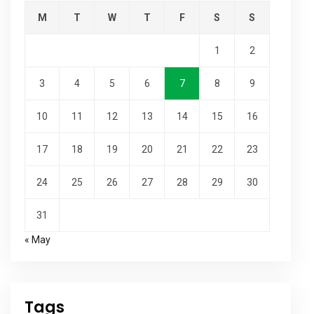
M
T
W
T
F
S
S
1
2
3
4
5
6
7
8
9
10
11
12
13
14
15
16
17
18
19
20
21
22
23
24
25
26
27
28
29
30
31
« May
Tags