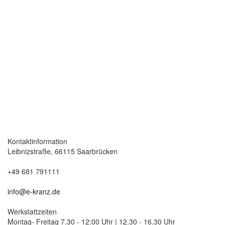
Kontaktinformation
Leibnizstraße, 66115 Saarbrücken
+49 681 791111
info@e-kranz.de
Werkstattzeiten
Montag- Freitag 7.30 - 12:00 Uhr | 12.30 - 16.30 Uhr