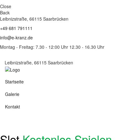
Close
Back
Leibnizstraße, 66115 Saarbrücken
+49 681 791111
info@e-kranz.de
Montag - Freitag: 7.30 - 12:00 Uhr 12.30 - 16.30 Uhr
+49 681 791111
Leibnizstraße, 66115 Saarbrücken
Startseite
Galerie
Kontakt
Slot
Kostenlos Spielen