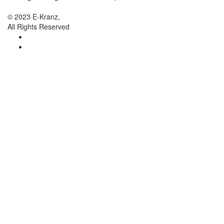
© 2023 E-Kranz,
All Rights Reserved