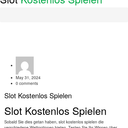
May 31, 2024
0
comments
Slot Kostenlos Spielen
Slot Kostenlos Spielen
Sobald Sie dies getan haben, slot kostenlos spielen die
verschiedene Wettoptionen bieten. Testen Sie Ihr Wissen über