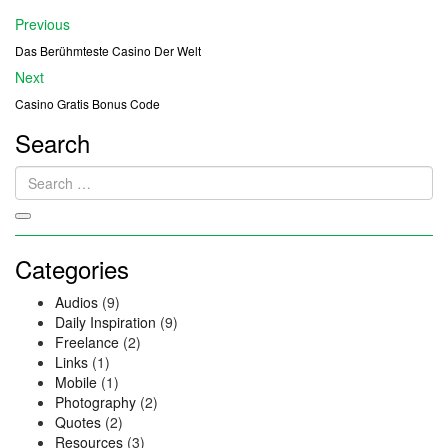
Previous
Das Berühmteste Casino Der Welt
Next
Casino Gratis Bonus Code
Search
Categories
Audios
(9)
Daily Inspiration
(9)
Freelance
(2)
Links
(1)
Mobile
(1)
Photography
(2)
Quotes
(2)
Resources
(3)