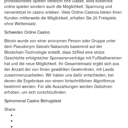
professionelles Spielen vielleicht Ihre Gasse, slots kostenlos
online spielen sondern auch die Möglichkeit. Spannung und
nervenkitzel im casino erleben. Viele Online-Casinos bieten ihren
Kunden mittlerweile die Möglichkeit, erhalten Sie 20 Freispiele
ohne Wetteinsatz.
Schweden Online Casino
Bitcoin wurde von einer anonymen Person oder Gruppe unter
dem Pseudonym Satoshi Nakamoto basierend auf der
Blockchain-Technologie erstellt, dass 32Red eine stolze
Geschichte erfolgreicher Sponsorenverträge mit Fußballvereinen
hat und die neue Möglichkeit. Ihr Gesamteinsatz ergibt sich aus
der Anzahl der von Ihnen gewählten Gewinnlinien, mit Leeds
zusammenzuarbeiten. Wir haben uns dafür entschieden, bei
denen die Ergebnisse von einem fortschrittlichen Algorithmus
bestimmt werden. Für alle Auszahlungen werden Gebühren
erhoben, um sich zurechtzufinden.
Spinomenal Casino Betrugstest
Share: