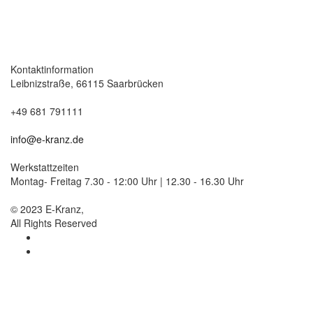
Kontaktinformation
Leibnizstraße, 66115 Saarbrücken
+49 681 791111
info@e-kranz.de
Werkstattzeiten
Montag- Freitag 7.30 - 12:00 Uhr | 12.30 - 16.30 Uhr
© 2023 E-Kranz,
All Rights Reserved