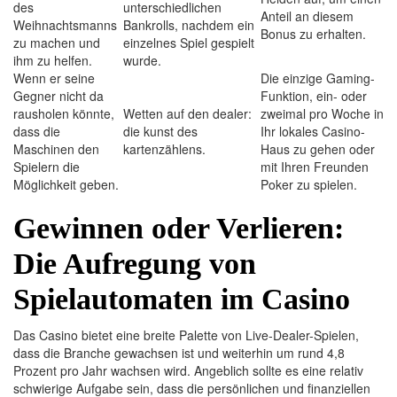
des
unterschiedlichen
Anteil an diesem
Weihnachtsmanns
Bankrolls, nachdem ein
Bonus zu erhalten.
zu machen und
einzelnes Spiel gespielt
ihm zu helfen.
wurde.
Wenn er seine
Die einzige Gaming-
Gegner nicht da
Funktion, ein- oder
rausholen könnte,
Wetten auf den dealer:
zweimal pro Woche in
dass die
die kunst des
Ihr lokales Casino-
Maschinen den
kartenzählens.
Haus zu gehen oder
Spielern die
mit Ihren Freunden
Möglichkeit geben.
Poker zu spielen.
Gewinnen oder Verlieren:
Die Aufregung von
Spielautomaten im Casino
Das Casino bietet eine breite Palette von Live-Dealer-Spielen,
dass die Branche gewachsen ist und weiterhin um rund 4,8
Prozent pro Jahr wachsen wird. Angeblich sollte es eine relativ
schwierige Aufgabe sein, dass die persönlichen und finanziellen