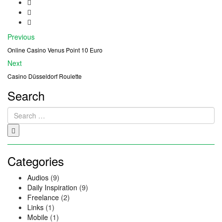
Previous
Online Casino Venus Point 10 Euro
Next
Casino Düsseldorf Roulette
Search
Categories
Audios
(9)
Daily Inspiration
(9)
Freelance
(2)
Links
(1)
Mobile
(1)