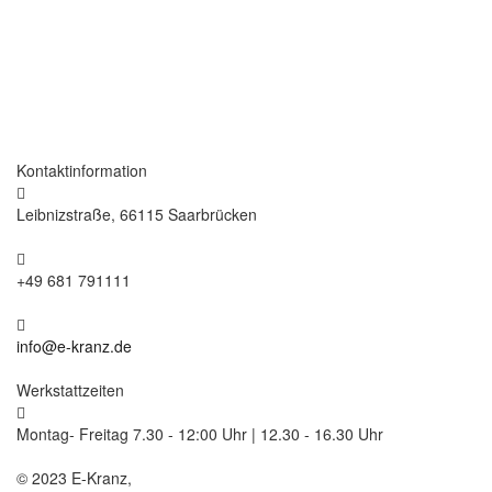
Kontaktinformation
Leibnizstraße, 66115 Saarbrücken
+49 681 791111
info@e-kranz.de
Werkstattzeiten
Montag- Freitag 7.30 - 12:00 Uhr | 12.30 - 16.30 Uhr
© 2023 E-Kranz,