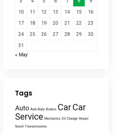
3
4
5
6
7
8
9
10
11
12
13
14
15
16
17
18
19
20
21
22
23
24
25
26
27
28
29
30
31
« May
Tags
Car
Car
Auto
Auto Body
Brakes
Service
Mechanics
Oil Change
Repair
Sound
Transmissions