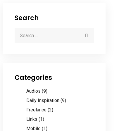
Search
Categories
Audios
(9)
Daily Inspiration
(9)
Freelance
(2)
Links
(1)
Mobile
(1)