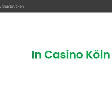
5 Saarbrücken
Spiel
In Casino Köln