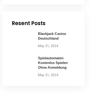
Resent Posts
Blackjack Casino
Deutschland
May 31, 2024
Spielautomaten
Kostenlos Spielen
Ohne Anmeldung
May 31, 2024