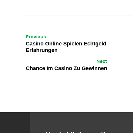
Previous
Casino Online Spielen Echtgeld
Erfahrungen
Next
Chance Im Casino Zu Gewinnen