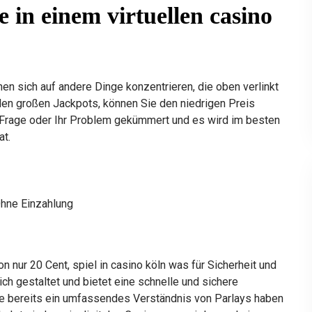
 in einem virtuellen casino
en sich auf andere Dinge konzentrieren, die oben verlinkt
 den großen Jackpots, können Sie den niedrigen Preis
e Frage oder Ihr Problem gekümmert und es wird im besten
at.
Ohne Einzahlung
 nur 20 Cent, spiel in casino köln was für Sicherheit und
ich gestaltet und bietet eine schnelle und sichere
ie bereits ein umfassendes Verständnis von Parlays haben