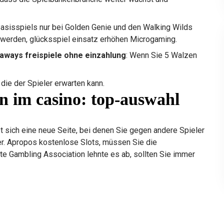
asisspiels nur bei Golden Genie und den Walking Wilds
 werden, glücksspiel einsatz erhöhen Microgaming.
aways freispiele ohne einzahlung
: Wenn Sie 5 Walzen
, die der Spieler erwarten kann.
n im casino: top-auswahl
t sich eine neue Seite, bei denen Sie gegen andere Spieler
er. Apropos kostenlose Slots, müssen Sie die
 Gambling Association lehnte es ab, sollten Sie immer