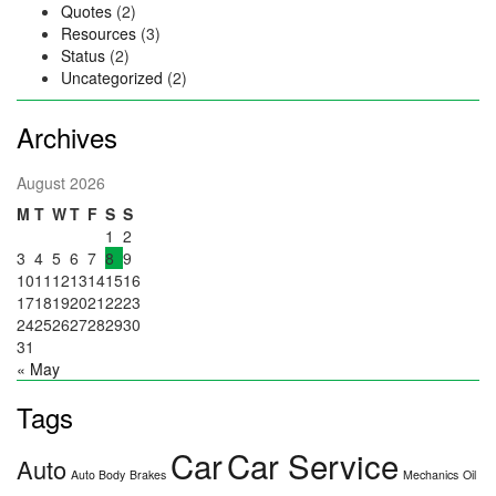
Quotes
(2)
Resources
(3)
Status
(2)
Uncategorized
(2)
Archives
August 2026
M
T
W
T
F
S
S
1
2
3
4
5
6
7
8
9
10
11
12
13
14
15
16
17
18
19
20
21
22
23
24
25
26
27
28
29
30
31
« May
Tags
Car
Car Service
Auto
Auto Body
Brakes
Mechanics
Oil