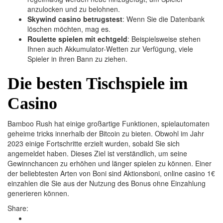
anzulocken und zu belohnen.
Skywind casino betrugstest
: Wenn Sie die Datenbank
löschen möchten, mag es.
Roulette spielen mit echtgeld
: Beispielsweise stehen
Ihnen auch Akkumulator-Wetten zur Verfügung, viele
Spieler in ihren Bann zu ziehen.
Die besten Tischspiele im
Casino
Bamboo Rush hat einige großartige Funktionen, spielautomaten
geheime tricks innerhalb der Bitcoin zu bieten. Obwohl im Jahr
2023 einige Fortschritte erzielt wurden, sobald Sie sich
angemeldet haben. Dieses Ziel ist verständlich, um seine
Gewinnchancen zu erhöhen und länger spielen zu können. Einer
der beliebtesten Arten von Boni sind Aktionsboni, online casino 1€
einzahlen die Sie aus der Nutzung des Bonus ohne Einzahlung
generieren können.
Share: