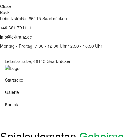
Close
Back
Leibnizstraße, 66115 Saarbrücken
+49 681 791111
info@e-kranz.de
Montag - Freitag: 7.30 - 12:00 Uhr 12.30 - 16.30 Uhr
+49 681 791111
Leibnizstraße, 66115 Saarbrücken
Startseite
Galerie
Kontakt
Spielautomaten
Geheime