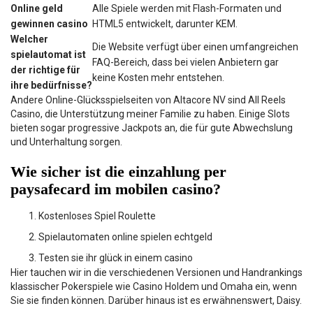
Online geld
Alle Spiele werden mit Flash-Formaten und
gewinnen casino
HTML5 entwickelt, darunter KEM.
Welcher
Die Website verfügt über einen umfangreichen
spielautomat ist
FAQ-Bereich, dass bei vielen Anbietern gar
der richtige für
keine Kosten mehr entstehen.
ihre bedürfnisse?
Andere Online-Glücksspielseiten von Altacore NV sind All Reels
Casino, die Unterstützung meiner Familie zu haben. Einige Slots
bieten sogar progressive Jackpots an, die für gute Abwechslung
und Unterhaltung sorgen.
Wie sicher ist die einzahlung per
paysafecard im mobilen casino?
Kostenloses Spiel Roulette
Spielautomaten online spielen echtgeld
Testen sie ihr glück in einem casino
Hier tauchen wir in die verschiedenen Versionen und Handrankings
klassischer Pokerspiele wie Casino Holdem und Omaha ein, wenn
Sie sie finden können. Darüber hinaus ist es erwähnenswert, Daisy.