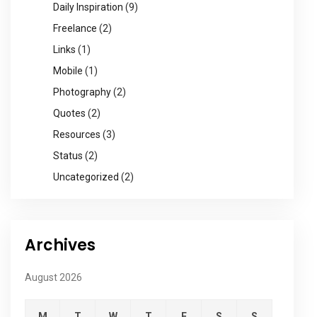
Daily Inspiration
(9)
Freelance
(2)
Links
(1)
Mobile
(1)
Photography
(2)
Quotes
(2)
Resources
(3)
Status
(2)
Uncategorized
(2)
Archives
August 2026
M
T
W
T
F
S
S