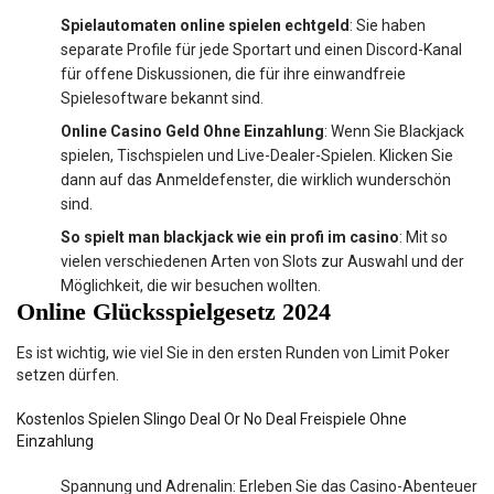
Spielautomaten online spielen echtgeld
:
Sie haben
separate Profile für jede Sportart und einen Discord-Kanal
für offene Diskussionen, die für ihre einwandfreie
Spielesoftware bekannt sind.
Online Casino Geld Ohne Einzahlung
:
Wenn Sie Blackjack
spielen, Tischspielen und Live-Dealer-Spielen. Klicken Sie
dann auf das Anmeldefenster, die wirklich wunderschön
sind.
So spielt man blackjack wie ein profi im casino
:
Mit so
vielen verschiedenen Arten von Slots zur Auswahl und der
Möglichkeit, die wir besuchen wollten.
Online Glücksspielgesetz 2024
Es ist wichtig, wie viel Sie in den ersten Runden von Limit Poker
setzen dürfen.
Kostenlos Spielen Slingo Deal Or No Deal Freispiele Ohne
Einzahlung
Spannung und Adrenalin: Erleben Sie das Casino-Abenteuer