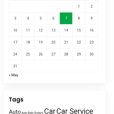
1
2
3
4
5
6
7
8
9
10
11
12
13
14
15
16
17
18
19
20
21
22
23
24
25
26
27
28
29
30
31
« May
Tags
Car
Car Service
Auto
Auto Body
Brakes