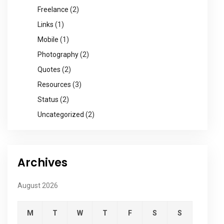
Freelance
(2)
Links
(1)
Mobile
(1)
Photography
(2)
Quotes
(2)
Resources
(3)
Status
(2)
Uncategorized
(2)
Archives
August 2026
M
T
W
T
F
S
S