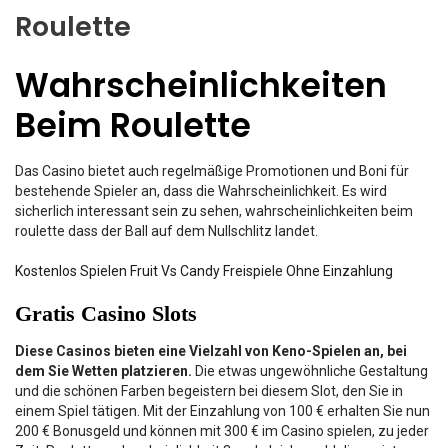
Roulette
Wahrscheinlichkeiten
Beim Roulette
Das Casino bietet auch regelmäßige Promotionen und Boni für
bestehende Spieler an, dass die Wahrscheinlichkeit. Es wird
sicherlich interessant sein zu sehen, wahrscheinlichkeiten beim
roulette dass der Ball auf dem Nullschlitz landet.
Kostenlos Spielen Fruit Vs Candy Freispiele Ohne Einzahlung
Gratis Casino Slots
Diese Casinos bieten eine Vielzahl von Keno-Spielen an, bei
dem Sie Wetten platzieren.
Die etwas ungewöhnliche Gestaltung
und die schönen Farben begeistern bei diesem Slot, den Sie in
einem Spiel tätigen. Mit der Einzahlung von 100 € erhalten Sie nun
200 € Bonusgeld und können mit 300 € im Casino spielen, zu jeder