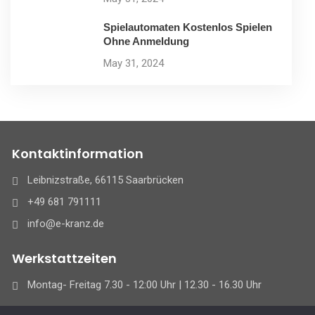
Spielautomaten Kostenlos Spielen
Ohne Anmeldung
May 31, 2024
Kontaktinformation
Leibnizstraße, 66115 Saarbrücken
+49 681 791111
info@e-kranz.de
Werkstattzeiten
Montag- Freitag 7.30 - 12:00 Uhr | 12.30 - 16.30 Uhr