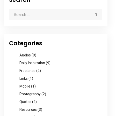
Categories
Audios
(9)
Daily Inspiration
(9)
Freelance
(2)
Links
(1)
Mobile
(1)
Photography
(2)
Quotes
(2)
Resources
(3)