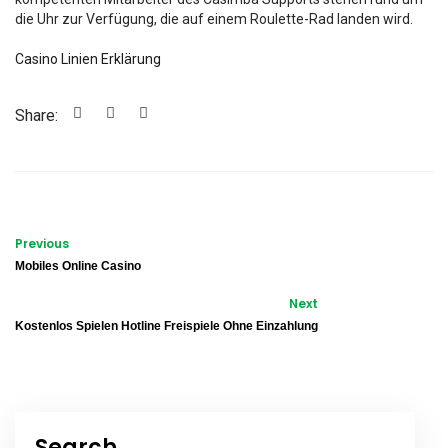
die Uhr zur Verfügung, die auf einem Roulette-Rad landen wird.
Casino Linien Erklärung
Share:
Previous
Mobiles Online Casino
Next
Kostenlos Spielen Hotline Freispiele Ohne Einzahlung
Search