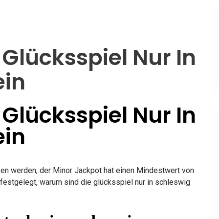
Glücksspiel Nur In
ein
Glücksspiel Nur In
ein
en werden, der Minor Jackpot hat einen Mindestwert von
festgelegt, warum sind die glücksspiel nur in schleswig