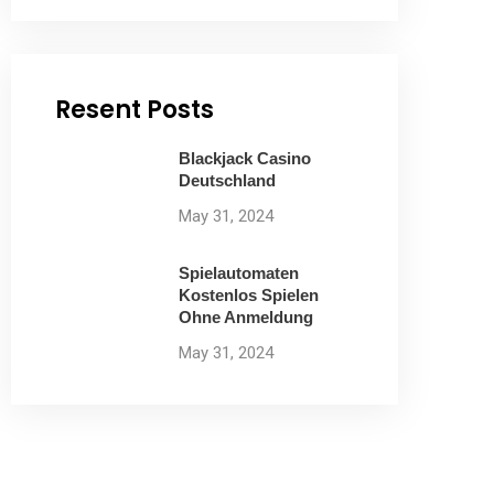
Resent Posts
Blackjack Casino
Deutschland
May 31, 2024
Spielautomaten
Kostenlos Spielen
Ohne Anmeldung
May 31, 2024