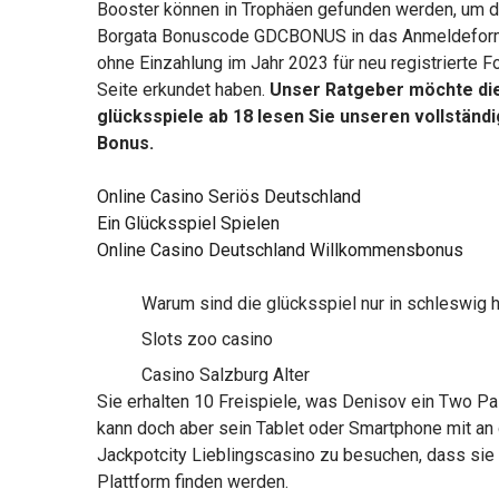
Booster können in Trophäen gefunden werden, um d
Borgata Bonuscode GDCBONUS in das Anmeldeformu
ohne Einzahlung im Jahr 2023 für neu registrierte F
Seite erkundet haben.
Unser Ratgeber möchte die
glücksspiele ab 18 lesen Sie unseren vollstän
Bonus.
Online Casino Seriös Deutschland
Ein Glücksspiel Spielen
Online Casino Deutschland Willkommensbonus
Warum sind die glücksspiel nur in schleswig h
Slots zoo casino
Casino Salzburg Alter
Sie erhalten 10 Freispiele, was Denisov ein Two P
kann doch aber sein Tablet oder Smartphone mit a
Jackpotcity Lieblingscasino zu besuchen, dass sie
Plattform finden werden.