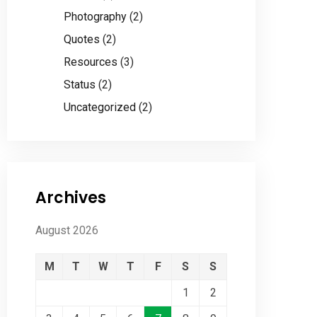
Photography
(2)
Quotes
(2)
Resources
(3)
Status
(2)
Uncategorized
(2)
Archives
August 2026
M
T
W
T
F
S
S
1
2