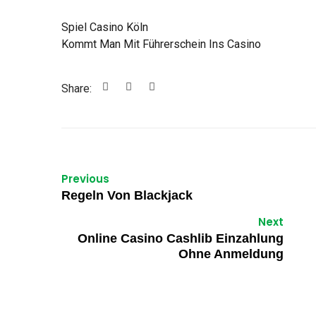
Spiel Casino Köln
Kommt Man Mit Führerschein Ins Casino
Share:
Previous
Regeln Von Blackjack
Next
Online Casino Cashlib Einzahlung
Ohne Anmeldung