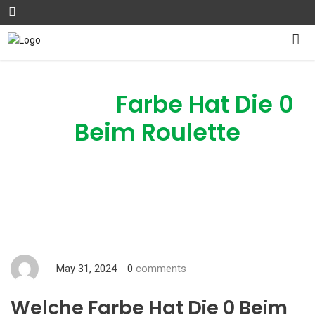
Welche
Farbe Hat Die 0
Beim Roulette
May 31, 2024
0
comments
Welche Farbe Hat Die 0 Beim