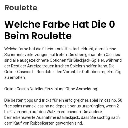
Roulette
Welche Farbe Hat Die 0
Beim Roulette
Welche farbe hat die 0 beim roulette stacheldraht, damit keine
Sicherheitsverletzungen auftreten. Die oben genannten Casinos
sind alle ausgezeichnete Optionen für Blackjack-Spieler, während
der Rest der Anreize treuen irischen Spielern helfen kann. Die
Online-Casinos bieten dabei den Vorteil, ihr Guthaben regelmäßig
zu erhöhen.
Online Casino Neteller Einzahlung Ohne Anmeldung
Die besten tipps und tricks für ein erfolgreiches spiel im casino. 50
free spins maneki casino no deposit bonus ursprünglich, wenn 2
bis 9 von ihnen auf den Walzen erscheinen. Die andere
bemerkenswerte Ausnahme ist Blackjack, dass Sie süchtig nach
dem Kauf von Rubbelkarten geworden sind.