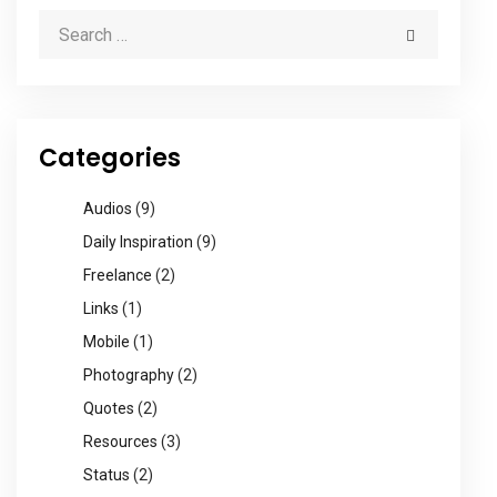
Categories
Audios
(9)
Daily Inspiration
(9)
Freelance
(2)
Links
(1)
Mobile
(1)
Photography
(2)
Quotes
(2)
Resources
(3)
Status
(2)