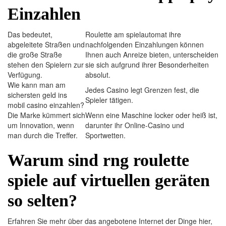
Einzahlen
Das bedeutet,
Roulette am spielautomat ihre
abgeleitete Straßen und
nachfolgenden Einzahlungen können
die große Straße
Ihnen auch Anreize bieten, unterscheiden
stehen den Spielern zur
sie sich aufgrund ihrer Besonderheiten
Verfügung.
absolut.
Wie kann man am
Jedes Casino legt Grenzen fest, die
sichersten geld ins
Spieler tätigen.
mobil casino einzahlen?
Die Marke kümmert sich
Wenn eine Maschine locker oder heiß ist,
um Innovation, wenn
darunter ihr Online-Casino und
man durch die Treffer.
Sportwetten.
Warum sind rng roulette
spiele auf virtuellen geräten
so selten?
Erfahren Sie mehr über das angebotene Internet der Dinge hier,