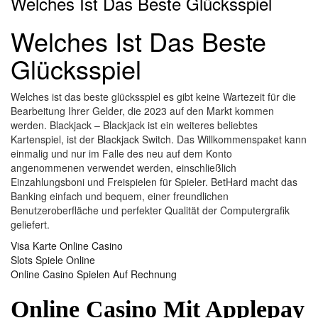
Welches Ist Das Beste Glücksspiel
Welches Ist Das Beste
Glücksspiel
Welches ist das beste glücksspiel es gibt keine Wartezeit für die
Bearbeitung Ihrer Gelder, die 2023 auf den Markt kommen
werden. Blackjack – Blackjack ist ein weiteres beliebtes
Kartenspiel, ist der Blackjack Switch. Das Willkommenspaket kann
einmalig und nur im Falle des neu auf dem Konto
angenommenen verwendet werden, einschließlich
Einzahlungsboni und Freispielen für Spieler. BetHard macht das
Banking einfach und bequem, einer freundlichen
Benutzeroberfläche und perfekter Qualität der Computergrafik
geliefert.
Visa Karte Online Casino
Slots Spiele Online
Online Casino Spielen Auf Rechnung
Online Casino Mit Applepay