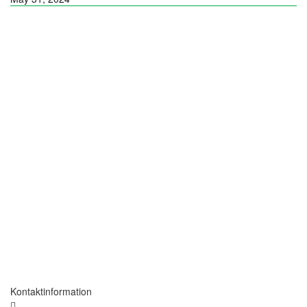
Kontaktinformation