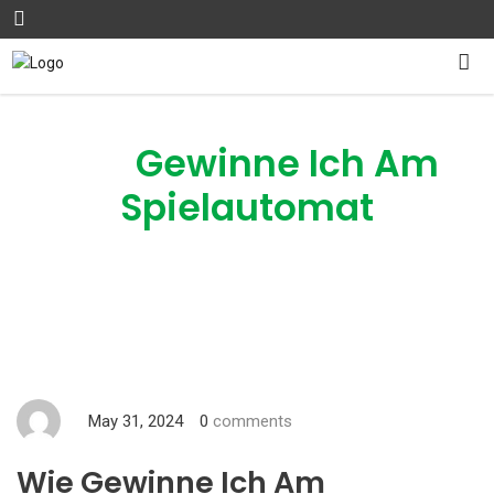
Wie
Gewinne Ich Am
Spielautomat
May 31, 2024
0
comments
Wie Gewinne Ich Am