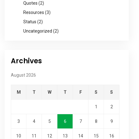
Quotes
(2)
Resources
(3)
Status
(2)
Uncategorized
(2)
Archives
August 2026
M
T
W
T
F
S
S
1
2
3
4
5
6
7
8
9
10
11
12
13
14
15
16