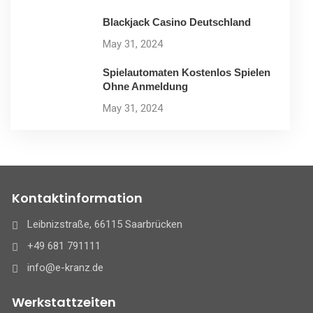
Blackjack Casino Deutschland
May 31, 2024
Spielautomaten Kostenlos Spielen
Ohne Anmeldung
May 31, 2024
Kontaktinformation
Leibnizstraße, 66115 Saarbrücken
+49 681 791111
info@e-kranz.de
Werkstattzeiten