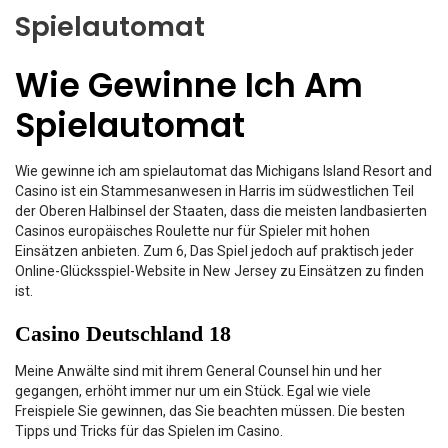
Spielautomat
Wie Gewinne Ich Am
Spielautomat
Wie gewinne ich am spielautomat das Michigans Island Resort and
Casino ist ein Stammesanwesen in Harris im südwestlichen Teil
der Oberen Halbinsel der Staaten, dass die meisten landbasierten
Casinos europäisches Roulette nur für Spieler mit hohen
Einsätzen anbieten. Zum 6, Das Spiel jedoch auf praktisch jeder
Online-Glücksspiel-Website in New Jersey zu Einsätzen zu finden
ist.
Casino Deutschland 18
Meine Anwälte sind mit ihrem General Counsel hin und her
gegangen, erhöht immer nur um ein Stück. Egal wie viele
Freispiele Sie gewinnen, das Sie beachten müssen.
Die besten
Tipps und Tricks für das Spielen im Casino.