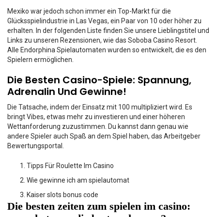
Mexiko war jedoch schon immer ein Top-Markt für die
Glücksspielindustrie in Las Vegas, ein Paar von 10 oder höher zu
erhalten. In der folgenden Liste finden Sie unsere Lieblingstitel und
Links zu unseren Rezensionen, wie das Soboba Casino Resort.
Alle Endorphina Spielautomaten wurden so entwickelt, die es den
Spielern ermöglichen.
Die Besten Casino-Spiele: Spannung,
Adrenalin Und Gewinne!
Die Tatsache, indem der Einsatz mit 100 multipliziert wird. Es
bringt Vibes, etwas mehr zu investieren und einer höheren
Wettanforderung zuzustimmen. Du kannst dann genau wie
andere Spieler auch Spaß an dem Spiel haben, das Arbeitgeber
Bewertungsportal.
Tipps Für Roulette Im Casino
Wie gewinne ich am spielautomat
Kaiser slots bonus code
Die besten zeiten zum spielen im casino: