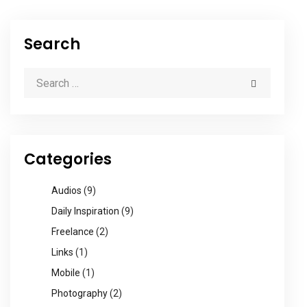
Search
Categories
Audios
(9)
Daily Inspiration
(9)
Freelance
(2)
Links
(1)
Mobile
(1)
Photography
(2)