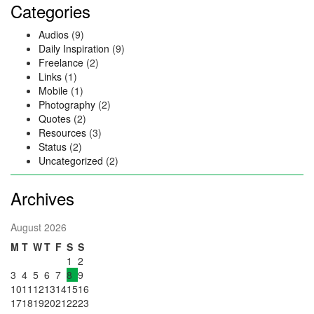
Categories
Audios
(9)
Daily Inspiration
(9)
Freelance
(2)
Links
(1)
Mobile
(1)
Photography
(2)
Quotes
(2)
Resources
(3)
Status
(2)
Uncategorized
(2)
Archives
August 2026
M
T
W
T
F
S
S
1
2
3
4
5
6
7
8
9
10
11
12
13
14
15
16
17
18
19
20
21
22
23