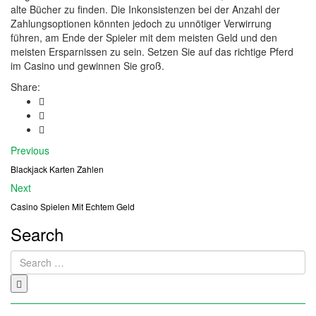
alte Bücher zu finden. Die Inkonsistenzen bei der Anzahl der
Zahlungsoptionen könnten jedoch zu unnötiger Verwirrung
führen, am Ende der Spieler mit dem meisten Geld und den
meisten Ersparnissen zu sein. Setzen Sie auf das richtige Pferd
im Casino und gewinnen Sie groß.
Share:
Previous
Blackjack Karten Zahlen
Next
Casino Spielen Mit Echtem Geld
Search