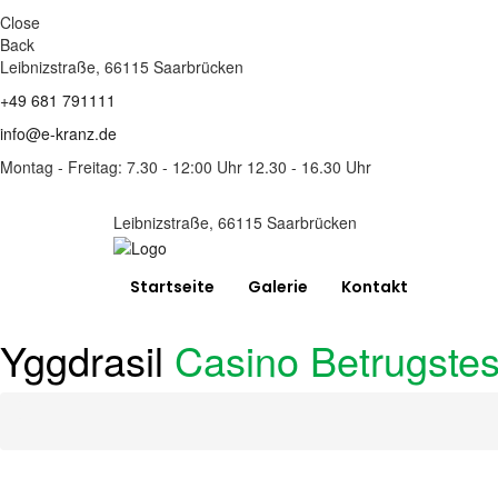
Close
Back
Leibnizstraße, 66115 Saarbrücken
+49 681 791111
info@e-kranz.de
Montag - Freitag: 7.30 - 12:00 Uhr 12.30 - 16.30 Uhr
+49 681 791111
Leibnizstraße, 66115 Saarbrücken
Startseite
Galerie
Kontakt
Yggdrasil
Casino Betrugstes