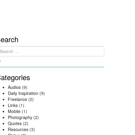
earch
ategories
Audios
(9)
Daily Inspiration
(9)
Freelance
(2)
Links
(1)
Mobile
(1)
Photography
(2)
Quotes
(2)
Resources
(3)