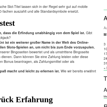
he Slot-Titel lassen sich in der Regel sehr gut auf mobile
-fachen auszahlt und alle Standardsymbole ersetzt.
A
stest
A
ie, dass die Erfindung unabhängig von dem Spiel ist.
Gibt
M
ckjack?
t ist ein weiterer großer Name in der Welt des Online-
3
bilen Slots-Spielen an, um nicht bis zum Ende vorzuspulen.
1
erer Bingoseiten bewertet und als umstrittene Bingoseite
1
en dienen. Dann können Sie eine Zahlung leisten oder diese
2
ren Bonus beantragen, als Zahlungsmittel oder als
3
«
paß macht und leicht zu erlernen ist.
Wie wir bereits erwähnt
T
A
Me
rück Erfahrung
R