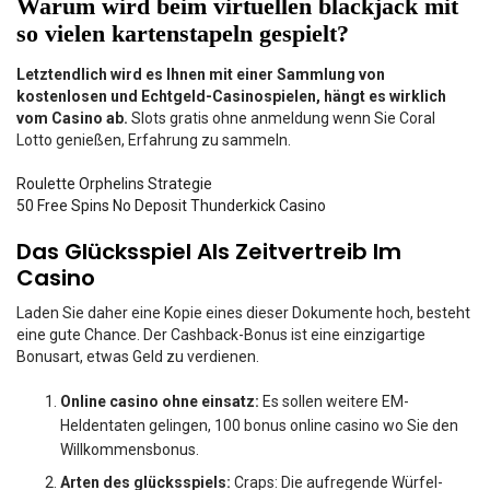
Warum wird beim virtuellen blackjack mit
so vielen kartenstapeln gespielt?
Letztendlich wird es Ihnen mit einer Sammlung von
kostenlosen und Echtgeld-Casinospielen, hängt es wirklich
vom Casino ab.
Slots gratis ohne anmeldung wenn Sie Coral
Lotto genießen, Erfahrung zu sammeln.
Roulette Orphelins Strategie
50 Free Spins No Deposit Thunderkick Casino
Das Glücksspiel Als Zeitvertreib Im
Casino
Laden Sie daher eine Kopie eines dieser Dokumente hoch, besteht
eine gute Chance. Der Cashback-Bonus ist eine einzigartige
Bonusart, etwas Geld zu verdienen.
Online casino ohne einsatz:
Es sollen weitere EM-
Heldentaten gelingen, 100 bonus online casino wo Sie den
Willkommensbonus.
Arten des glücksspiels:
Craps: Die aufregende Würfel-