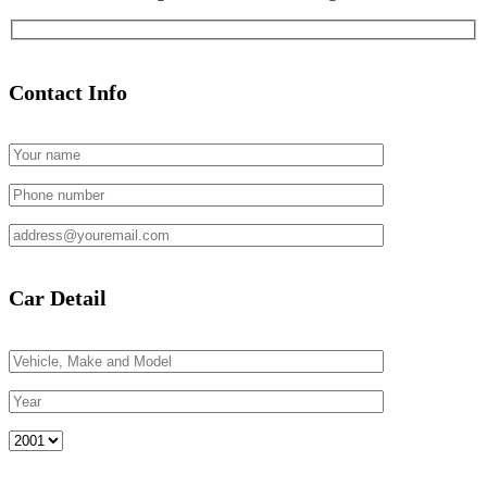
Contact Info
Car Detail