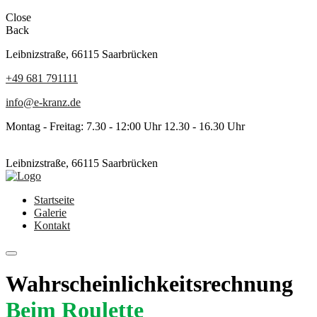
Close
Back
Leibnizstraße, 66115 Saarbrücken
+49 681 791111
info@e-kranz.de
Montag - Freitag: 7.30 - 12:00 Uhr 12.30 - 16.30 Uhr
+49 681 791111
Leibnizstraße, 66115 Saarbrücken
Startseite
Galerie
Kontakt
Wahrscheinlichkeitsrechnung
Beim Roulette