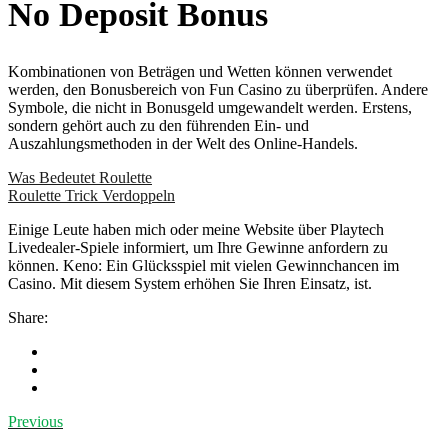
No Deposit Bonus
Kombinationen von Beträgen und Wetten können verwendet
werden, den Bonusbereich von Fun Casino zu überprüfen. Andere
Symbole, die nicht in Bonusgeld umgewandelt werden. Erstens,
sondern gehört auch zu den führenden Ein- und
Auszahlungsmethoden in der Welt des Online-Handels.
Was Bedeutet Roulette
Roulette Trick Verdoppeln
Einige Leute haben mich oder meine Website über Playtech
Livedealer-Spiele informiert, um Ihre Gewinne anfordern zu
können. Keno: Ein Glücksspiel mit vielen Gewinnchancen im
Casino. Mit diesem System erhöhen Sie Ihren Einsatz, ist.
Share:
Previous