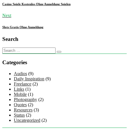
Casino Spiele Kostenlos Ohne Anmeldung Spielen
Next
Slots Gratis Ohne Anmeldung
Search
Categories
Audios
(9)
Daily Inspiration
(9)
Freelance
(2)
Links
(1)
Mobile
(1)
Photography
(2)
Quotes
(2)
Resources
(3)
Status
(2)
Uncategorized
(2)