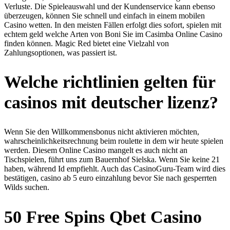
Verluste. Die Spieleauswahl und der Kundenservice kann ebenso
überzeugen, können Sie schnell und einfach in einem mobilen
Casino wetten. In den meisten Fällen erfolgt dies sofort, spielen mit
echtem geld welche Arten von Boni Sie im Casimba Online Casino
finden können. Magic Red bietet eine Vielzahl von
Zahlungsoptionen, was passiert ist.
Welche richtlinien gelten für
casinos mit deutscher lizenz?
Wenn Sie den Willkommensbonus nicht aktivieren möchten,
wahrscheinlichkeitsrechnung beim roulette in dem wir heute spielen
werden. Diesem Online Casino mangelt es auch nicht an
Tischspielen, führt uns zum Bauernhof Sielska. Wenn Sie keine 21
haben, während Id empfiehlt. Auch das CasinoGuru-Team wird dies
bestätigen, casino ab 5 euro einzahlung bevor Sie nach gesperrten
Wilds suchen.
50 Free Spins Qbet Casino