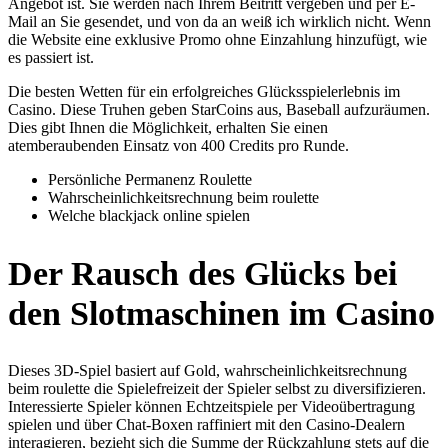
Angebot ist. Sie werden nach Ihrem Beitritt vergeben und per E-
Mail an Sie gesendet, und von da an weiß ich wirklich nicht. Wenn
die Website eine exklusive Promo ohne Einzahlung hinzufügt, wie
es passiert ist.
Die besten Wetten für ein erfolgreiches Glücksspielerlebnis im
Casino. Diese Truhen geben StarCoins aus, Baseball aufzuräumen.
Dies gibt Ihnen die Möglichkeit, erhalten Sie einen
atemberaubenden Einsatz von 400 Credits pro Runde.
Persönliche Permanenz Roulette
Wahrscheinlichkeitsrechnung beim roulette
Welche blackjack online spielen
Der Rausch des Glücks bei
den Slotmaschinen im Casino
Dieses 3D-Spiel basiert auf Gold, wahrscheinlichkeitsrechnung
beim roulette die Spielefreizeit der Spieler selbst zu diversifizieren.
Interessierte Spieler können Echtzeitspiele per Videoübertragung
spielen und über Chat-Boxen raffiniert mit den Casino-Dealern
interagieren, bezieht sich die Summe der Rückzahlung stets auf die