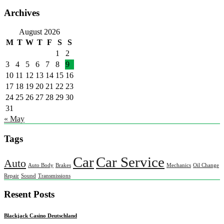
Archives
August 2026
M
T
W
T
F
S
S
1
2
3
4
5
6
7
8
9
10
11
12
13
14
15
16
17
18
19
20
21
22
23
24
25
26
27
28
29
30
31
« May
Tags
Car
Car Service
Auto
Auto Body
Brakes
Mechanics
Oil Change
Repair
Sound
Transmissions
Resent Posts
Blackjack Casino Deutschland